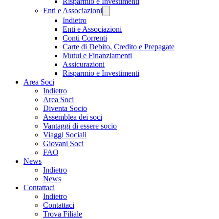
Risparmio e Investimenti
Enti e Associazioni
Indietro
Enti e Associazioni
Conti Correnti
Carte di Debito, Credito e Prepagate
Mutui e Finanziamenti
Assicurazioni
Risparmio e Investimenti
Area Soci
Indietro
Area Soci
Diventa Socio
Assemblea dei soci
Vantaggi di essere socio
Viaggi Sociali
Giovani Soci
FAQ
News
Indietro
News
Contattaci
Indietro
Contattaci
Trova Filiale