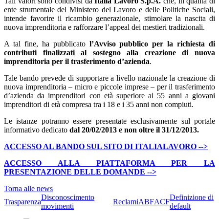
Tali valori sono condivisi da
Italia Lavoro S.p.A.
che, in qualità di
ente strumentale del Ministero del Lavoro e delle Politiche Sociali,
intende favorire il ricambio generazionale, stimolare la nascita di
nuova imprenditoria e rafforzare l’appeal dei mestieri tradizionali.
A tal fine, ha pubblicato
l’Avviso pubblico per la richiesta di
contributi finalizzati al sostegno alla creazione di nuova
imprenditoria per il trasferimento d’azienda
.
Tale bando prevede di supportare a livello nazionale la creazione di
nuova imprenditoria – micro e piccole imprese – per il trasferimento
d’azienda da imprenditori con età superiore ai 55 anni a giovani
imprenditori di età compresa tra i 18 e i 35 anni non compiuti.
Le istanze potranno essere presentate esclusivamente sul portale
informativo dedicato
dal 20/02/2013 e non oltre il 31/12/2013.
ACCESSO AL BANDO SUL SITO DI ITALIALAVORO -->
ACCESSO ALLA PIATTAFORMA PER LA
PRESENTAZIONE DELLE DOMANDE -->
Torna alle news
Disconoscimento
Definizione di
Trasparenza
Reclami
ABF
ACF
movimenti
default