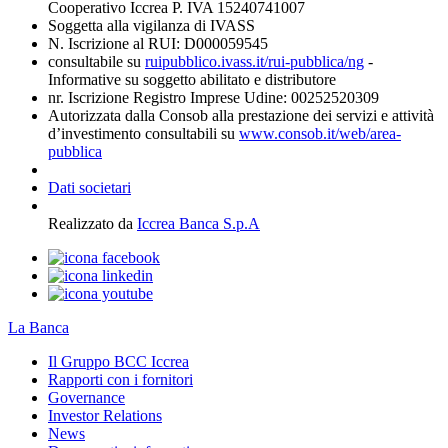
Cooperativo Iccrea P. IVA 15240741007
Soggetta alla vigilanza di IVASS
N. Iscrizione al RUI: D000059545
consultabile su
ruipubblico.ivass.it/rui-pubblica/ng
-
Informative su soggetto abilitato e distributore
nr. Iscrizione Registro Imprese Udine: 00252520309
Autorizzata dalla Consob alla prestazione dei servizi e attività
d’investimento consultabili su
www.consob.it/web/area-
pubblica
Dati societari
Realizzato da
Iccrea Banca S.p.A
La Banca
Il Gruppo BCC Iccrea
Rapporti con i fornitori
Governance
Investor Relations
News