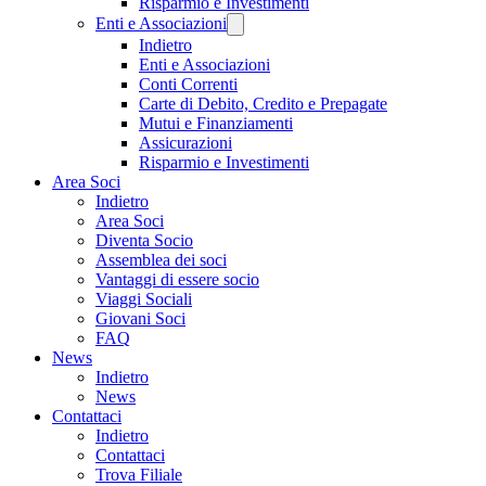
Risparmio e Investimenti
Enti e Associazioni
Indietro
Enti e Associazioni
Conti Correnti
Carte di Debito, Credito e Prepagate
Mutui e Finanziamenti
Assicurazioni
Risparmio e Investimenti
Area Soci
Indietro
Area Soci
Diventa Socio
Assemblea dei soci
Vantaggi di essere socio
Viaggi Sociali
Giovani Soci
FAQ
News
Indietro
News
Contattaci
Indietro
Contattaci
Trova Filiale