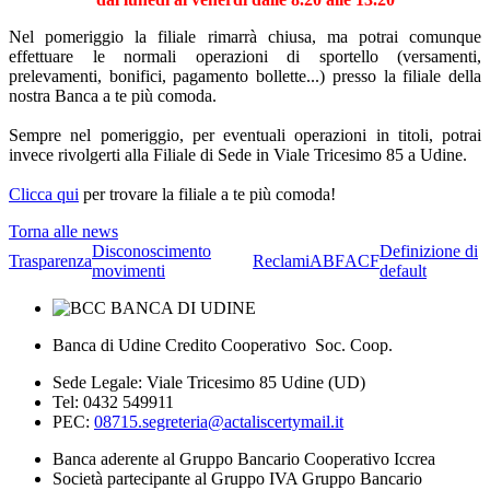
Nel pomeriggio la filiale rimarrà chiusa, ma potrai comunque
effettuare le normali operazioni di sportello (versamenti,
prelevamenti, bonifici, pagamento bollette...) presso la filiale della
nostra Banca a te più comoda.
Sempre nel pomeriggio, per eventuali operazioni in titoli, potrai
invece rivolgerti alla Filiale di Sede in Viale Tricesimo 85 a Udine.
Clicca qui
per trovare la filiale a te più comoda!
Torna alle news
Disconoscimento
Definizione di
Trasparenza
Reclami
ABF
ACF
movimenti
default
Banca di Udine Credito Cooperativo Soc. Coop.
Sede Legale: Viale Tricesimo 85 Udine (UD)
Tel: 0432 549911
PEC:
08715.segreteria@actaliscertymail.it
Banca aderente al Gruppo Bancario Cooperativo Iccrea
Società partecipante al Gruppo IVA Gruppo Bancario