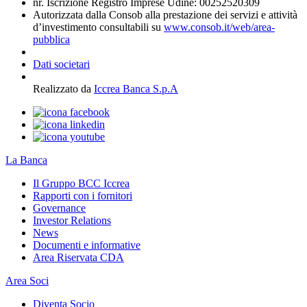
nr. Iscrizione Registro Imprese Udine: 00252520309
Autorizzata dalla Consob alla prestazione dei servizi e attività
d’investimento consultabili su
www.consob.it/web/area-
pubblica
Dati societari
Realizzato da
Iccrea Banca S.p.A
La Banca
Il Gruppo BCC Iccrea
Rapporti con i fornitori
Governance
Investor Relations
News
Documenti e informative
Area Riservata CDA
Area Soci
Diventa Socio