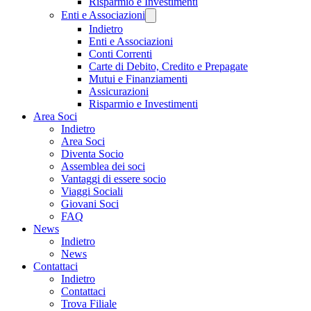
Risparmio e Investimenti
Enti e Associazioni
Indietro
Enti e Associazioni
Conti Correnti
Carte di Debito, Credito e Prepagate
Mutui e Finanziamenti
Assicurazioni
Risparmio e Investimenti
Area Soci
Indietro
Area Soci
Diventa Socio
Assemblea dei soci
Vantaggi di essere socio
Viaggi Sociali
Giovani Soci
FAQ
News
Indietro
News
Contattaci
Indietro
Contattaci
Trova Filiale