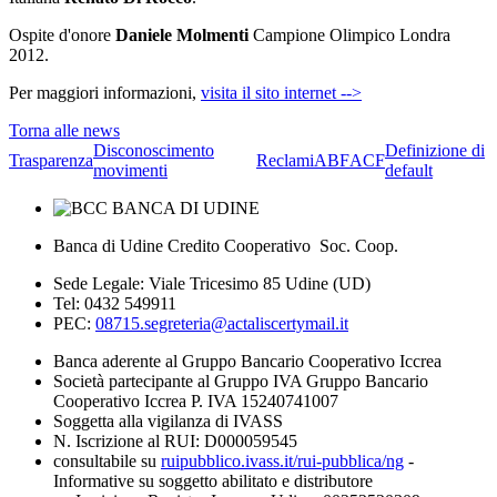
Ospite d'onore
Daniele Molmenti
Campione Olimpico Londra
2012.
Per maggiori informazioni,
visita il sito internet -->
Torna alle news
Disconoscimento
Definizione di
Trasparenza
Reclami
ABF
ACF
movimenti
default
Banca di Udine Credito Cooperativo Soc. Coop.
Sede Legale: Viale Tricesimo 85 Udine (UD)
Tel: 0432 549911
PEC:
08715.segreteria@actaliscertymail.it
Banca aderente al Gruppo Bancario Cooperativo Iccrea
Società partecipante al Gruppo IVA Gruppo Bancario
Cooperativo Iccrea P. IVA 15240741007
Soggetta alla vigilanza di IVASS
N. Iscrizione al RUI: D000059545
consultabile su
ruipubblico.ivass.it/rui-pubblica/ng
-
Informative su soggetto abilitato e distributore