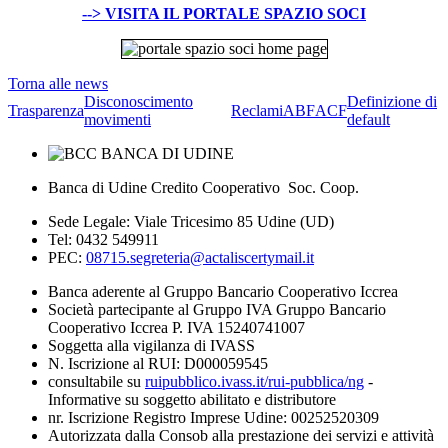
--> VISITA IL PORTALE SPAZIO SOCI
Torna alle news
Disconoscimento
Definizione di
Trasparenza
Reclami
ABF
ACF
movimenti
default
Banca di Udine Credito Cooperativo Soc. Coop.
Sede Legale: Viale Tricesimo 85 Udine (UD)
Tel: 0432 549911
PEC:
08715.segreteria@actaliscertymail.it
Banca aderente al Gruppo Bancario Cooperativo Iccrea
Società partecipante al Gruppo IVA Gruppo Bancario
Cooperativo Iccrea P. IVA 15240741007
Soggetta alla vigilanza di IVASS
N. Iscrizione al RUI: D000059545
consultabile su
ruipubblico.ivass.it/rui-pubblica/ng
-
Informative su soggetto abilitato e distributore
nr. Iscrizione Registro Imprese Udine: 00252520309
Autorizzata dalla Consob alla prestazione dei servizi e attività