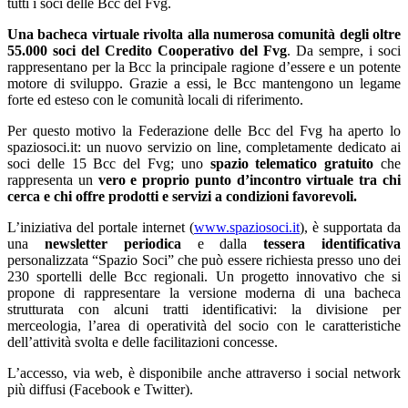
tutti i soci delle Bcc del Fvg.
Una bacheca virtuale rivolta alla numerosa comunità degli oltre
55.000 soci del Credito Cooperativo del Fvg
. Da sempre, i soci
rappresentano per la Bcc la principale ragione d’essere e un potente
motore di sviluppo. Grazie a essi, le Bcc mantengono un legame
forte ed esteso con le comunità locali di riferimento.
Per questo motivo la Federazione delle Bcc del Fvg ha aperto lo
spaziosoci.it: un nuovo servizio on line, completamente dedicato ai
soci delle 15 Bcc del Fvg; uno
spazio telematico gratuito
che
rappresenta un
vero e proprio punto d’incontro virtuale tra chi
cerca e chi offre prodotti e servizi a condizioni favorevoli.
L’iniziativa del portale internet (
www.spaziosoci.it
), è supportata da
una
newsletter periodica
e dalla
tessera identificativa
personalizzata “Spazio Soci” che può essere richiesta presso uno dei
230 sportelli delle Bcc regionali. Un progetto innovativo che si
propone di rappresentare la versione moderna di una bacheca
strutturata con alcuni tratti identificativi: la divisione per
merceologia, l’area di operatività del socio con le caratteristiche
dell’attività svolta e delle facilitazioni concesse.
L’accesso, via web, è disponibile anche attraverso i social network
più diffusi (Facebook e Twitter).