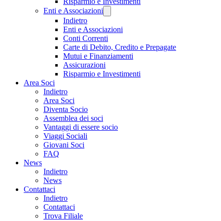
Risparmio e Investimenti
Enti e Associazioni
Indietro
Enti e Associazioni
Conti Correnti
Carte di Debito, Credito e Prepagate
Mutui e Finanziamenti
Assicurazioni
Risparmio e Investimenti
Area Soci
Indietro
Area Soci
Diventa Socio
Assemblea dei soci
Vantaggi di essere socio
Viaggi Sociali
Giovani Soci
FAQ
News
Indietro
News
Contattaci
Indietro
Contattaci
Trova Filiale