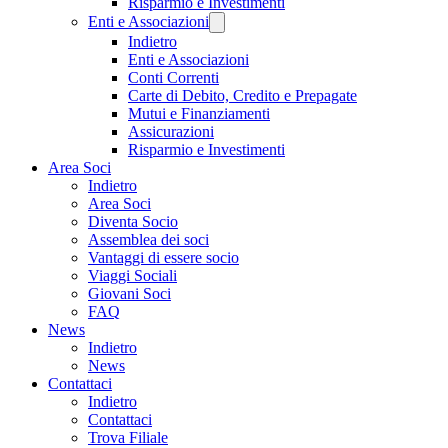
Risparmio e Investimenti
Enti e Associazioni
Indietro
Enti e Associazioni
Conti Correnti
Carte di Debito, Credito e Prepagate
Mutui e Finanziamenti
Assicurazioni
Risparmio e Investimenti
Area Soci
Indietro
Area Soci
Diventa Socio
Assemblea dei soci
Vantaggi di essere socio
Viaggi Sociali
Giovani Soci
FAQ
News
Indietro
News
Contattaci
Indietro
Contattaci
Trova Filiale