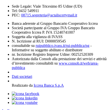
Sede Legale: Viale Tricesimo 85 Udine (UD)
Tel: 0432 549911
PEC:
08715.segreteria@actaliscertymail.it
Banca aderente al Gruppo Bancario Cooperativo Iccrea
Società partecipante al Gruppo IVA Gruppo Bancario
Cooperativo Iccrea P. IVA 15240741007
Soggetta alla vigilanza di IVASS
N. Iscrizione al RUI: D000059545
consultabile su
ruipubblico.ivass.it/rui-pubblica/ng
-
Informative su soggetto abilitato e distributore
nr. Iscrizione Registro Imprese Udine: 00252520309
Autorizzata dalla Consob alla prestazione dei servizi e attività
d’investimento consultabili su
www.consob.it/web/area-
pubblica
Dati societari
Realizzato da
Iccrea Banca S.p.A