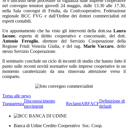
Si è discusso delle procedure di vigilanza sulle imprese cooperative
nel convegno tenutosi giovedì 24 maggio, dalle 13.30 alle 17.30,
nella Sala convegni di Friulia, da Confcooperative, Federazione
regionale BCC FVG e dall’Ordine dei dottori commercialisti ed
esperti contabili.
Un appuntamento che ha visto gli interventi della dott.ssa
Laura
Iacone
, esperta di diritto cooperativo e concorsuale, del dott.
Antonio Feruglio
, direttore del Servizio Cooperazione della
Regione Friuli Venezia Giulia, e del rag.
Mario Vaccaro
, dello
stesso Servizio Cooperazione.
Il seminario conclude un ciclo di incontri di studio che hanno fatto il
punto sulle recenti novità normative sulle imprese cooperative in un
momento caratterizzato da una rinnovata attenzione verso il
comparto.
Torna alle news
Disconoscimento
Definizione di
Trasparenza
Reclami
ABF
ACF
movimenti
default
Banca di Udine Credito Cooperativo Soc. Coop.