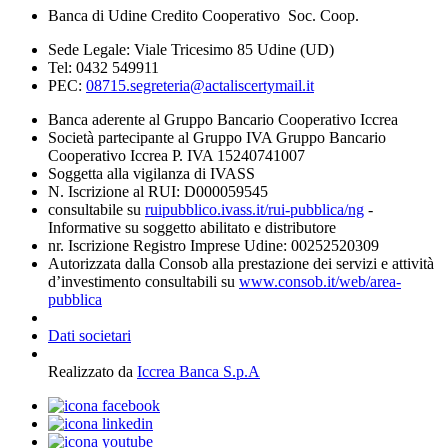
Banca di Udine Credito Cooperativo Soc. Coop.
Sede Legale: Viale Tricesimo 85 Udine (UD)
Tel: 0432 549911
PEC:
08715.segreteria@actaliscertymail.it
Banca aderente al Gruppo Bancario Cooperativo Iccrea
Società partecipante al Gruppo IVA Gruppo Bancario
Cooperativo Iccrea P. IVA 15240741007
Soggetta alla vigilanza di IVASS
N. Iscrizione al RUI: D000059545
consultabile su
ruipubblico.ivass.it/rui-pubblica/ng
-
Informative su soggetto abilitato e distributore
nr. Iscrizione Registro Imprese Udine: 00252520309
Autorizzata dalla Consob alla prestazione dei servizi e attività
d’investimento consultabili su
www.consob.it/web/area-
pubblica
Dati societari
Realizzato da
Iccrea Banca S.p.A