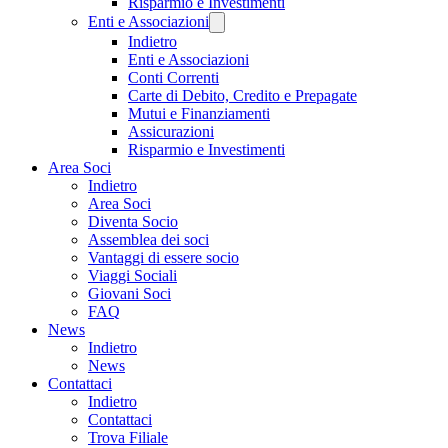
Risparmio e Investimenti
Enti e Associazioni
Indietro
Enti e Associazioni
Conti Correnti
Carte di Debito, Credito e Prepagate
Mutui e Finanziamenti
Assicurazioni
Risparmio e Investimenti
Area Soci
Indietro
Area Soci
Diventa Socio
Assemblea dei soci
Vantaggi di essere socio
Viaggi Sociali
Giovani Soci
FAQ
News
Indietro
News
Contattaci
Indietro
Contattaci
Trova Filiale