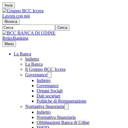
Invia
Lavora con noi
Ricerca
Cerca
RelaxBanking
Menu
La Banca
Indietro
La Banca
Il Gruppo BCC Iccrea
Governance
Indietro
Governance
Organi Sociali
Dati societari
Politiche di Remunerazione
Normativa finanziaria
Indietro
Normativa finanziaria
Obbligazioni Banca di Udine
MiFID