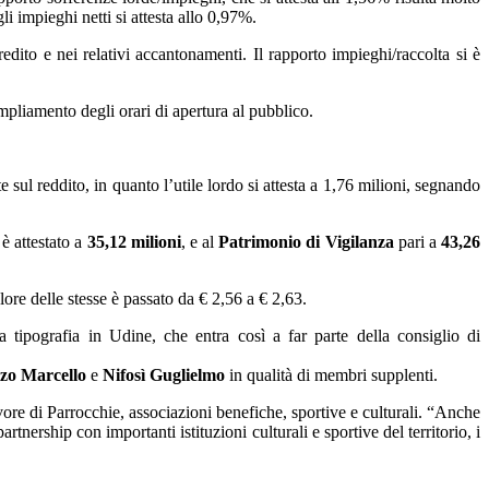
li impieghi netti si attesta allo 0,97%.
edito e nei relativi accantonamenti. Il rapporto impieghi/raccolta si è
mpliamento degli orari di apertura al pubblico.
sul reddito, in quanto l’utile lordo si attesta a 1,76 milioni, segnando
 è attestato a
35,12 milioni
, e al
Patrimonio di Vigilanza
pari a
43,26
ore delle stesse è passato da € 2,56 a € 2,63.
ma tipografia in Udine, che entra così a far parte della consiglio di
o Marcello
e
Nifosì Guglielmo
in qualità di membri supplenti.
re di Parrocchie, associazioni benefiche, sportive e culturali. “Anche
nership con importanti istituzioni culturali e sportive del territorio, i