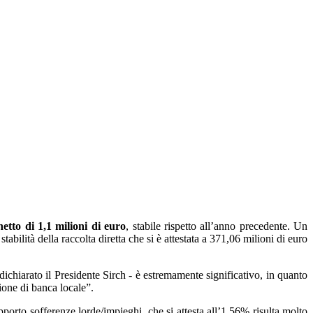
 netto di 1,1 milioni di euro
, stabile rispetto all’anno precedente. Un
tabilità della raccolta diretta che si è attestata a 371,06 milioni di euro
ichiarato il Presidente Sirch - è estremamente significativo, in quanto
ione di banca locale”.
pporto sofferenze lorde/impieghi, che si attesta all’1,56% risulta molto