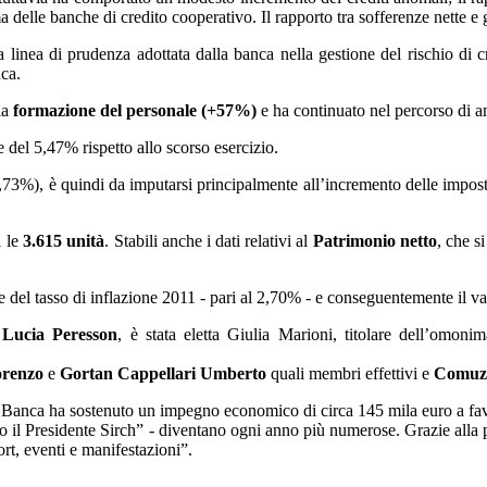
a delle banche di credito cooperativo. Il rapporto tra sofferenze nette e g
 linea di prudenza adottata dalla banca nella gestione del rischio di cr
nca.
lla
formazione del personale (+57%)
e ha continuato nel percorso di a
e del 5,47% rispetto allo scorso esercizio.
6,73%), è quindi da imputarsi principalmente all’incremento delle imposte 
1 le
3.615 unità
. Stabili anche i dati relativi al
Patrimonio netto
, che si
e del tasso di inflazione 2011 - pari al 2,70% - e conseguentemente il val
e
Lucia Peresson
, è stata eletta Giulia Marioni, titolare dell’omoni
iorenzo
e
Gortan Cappellari Umberto
quali membri effettivi e
Comuzz
a Banca ha sostenuto un impegno economico di circa 145 mila euro a favo
o il Presidente Sirch” - diventano ogni anno più numerose. Grazie alla part
rt, eventi e manifestazioni”.