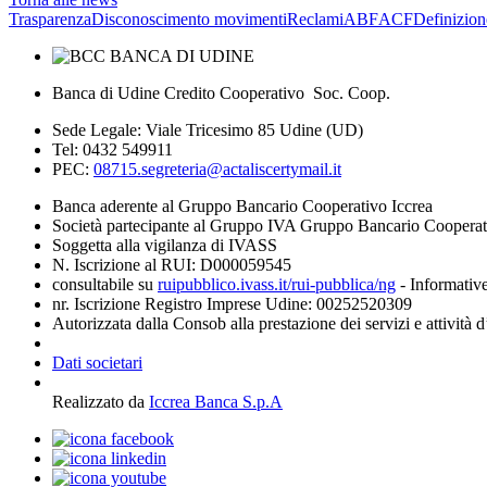
Trasparenza
Disconoscimento movimenti
Reclami
ABF
ACF
Definizion
Banca di Udine Credito Cooperativo Soc. Coop.
Sede Legale: Viale Tricesimo 85 Udine (UD)
Tel: 0432 549911
PEC:
08715.segreteria@actaliscertymail.it
Banca aderente al Gruppo Bancario Cooperativo Iccrea
Società partecipante al Gruppo IVA Gruppo Bancario Coopera
Soggetta alla vigilanza di IVASS
N. Iscrizione al RUI: D000059545
consultabile su
ruipubblico.ivass.it/rui-pubblica/ng
- Informative
nr. Iscrizione Registro Imprese Udine: 00252520309
Autorizzata dalla Consob alla prestazione dei servizi e attività 
Dati societari
Realizzato da
Iccrea Banca S.p.A