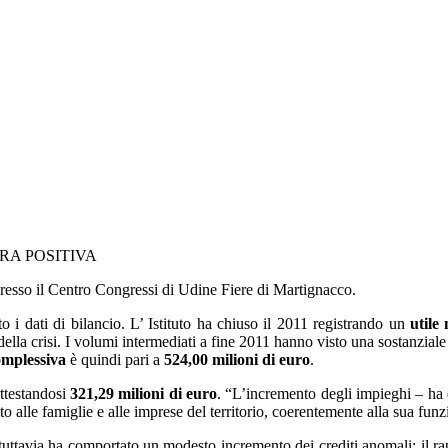
URA POSITIVA
resso il Centro Congressi di Udine Fiere di Martignacco.
to i dati di bilancio. L’ Istituto ha chiuso il 2011 registrando un
utile
della crisi. I volumi intermediati a fine 2011 hanno visto una sostanziale s
omplessiva
è quindi pari a
524,00 milioni di euro
.
ttestandosi
321,29 milioni di euro
. “L’incremento degli impieghi – ha d
alle famiglie e alle imprese del territorio, coerentemente alla sua funz
e tuttavia ha comportato un modesto incremento dei crediti anomali; il ra