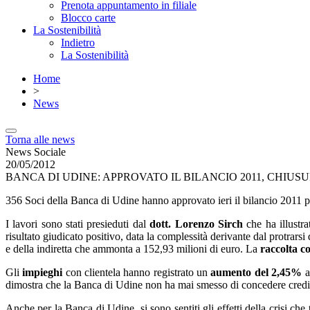
Prenota appuntamento in filiale
Blocco carte
La Sostenibilità
Indietro
La Sostenibilità
Home
>
News
Torna alle news
News Sociale
20/05/2012
BANCA DI UDINE: APPROVATO IL BILANCIO 2011, CHIUS
356 Soci della Banca di Udine hanno approvato ieri il bilancio 2011 p
I lavori sono stati presieduti dal
dott. Lorenzo Sirch
che ha illustra
risultato giudicato positivo, data la complessità derivante dal protrarsi 
e della indiretta che ammonta a 152,93 milioni di euro. La
raccolta c
Gli
impieghi
con clientela hanno registrato un
aumento del 2,45%
a
dimostra che la Banca di Udine non ha mai smesso di concedere credito 
Anche per la Banca di Udine, si sono sentiti gli effetti della crisi ch