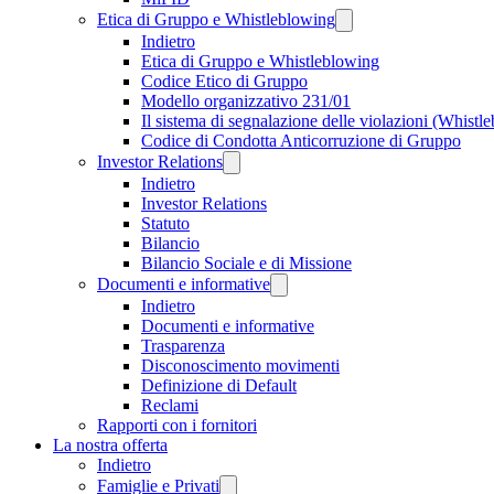
Etica di Gruppo e Whistleblowing
Indietro
Etica di Gruppo e Whistleblowing
Codice Etico di Gruppo
Modello organizzativo 231/01
Il sistema di segnalazione delle violazioni (Whistl
Codice di Condotta Anticorruzione di Gruppo
Investor Relations
Indietro
Investor Relations
Statuto
Bilancio
Bilancio Sociale e di Missione
Documenti e informative
Indietro
Documenti e informative
Trasparenza
Disconoscimento movimenti
Definizione di Default
Reclami
Rapporti con i fornitori
La nostra offerta
Indietro
Famiglie e Privati