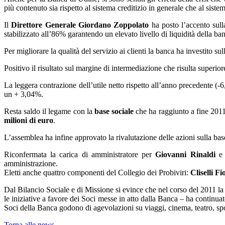
più contenuto sia rispetto al sistema creditizio in generale che al sistem
Il
Direttore Generale Giordano Zoppolato
ha posto l’accento sulla
stabilizzato all’86% garantendo un elevato livello di liquidità della ba
Per migliorare la qualità del servizio ai clienti la banca ha investito su
Positivo il risultato sul margine di intermediazione che risulta superior
La leggera contrazione dell’utile netto rispetto all’anno precedente (-
un + 3,04%.
Resta saldo il legame con la
base sociale
che ha raggiunto a fine 201
milioni di euro
.
L’assemblea ha infine approvato la rivalutazione delle azioni sulla bas
Riconfermata la carica di amministratore per
Giovanni Rinaldi
amministrazione.
Eletti anche quattro componenti del Collegio dei Probiviri:
Cliselli F
Dal Bilancio Sociale e di Missione si evince che nel corso del 2011 l
le iniziative a favore dei Soci messe in atto dalla Banca – ha continuat
Soci della Banca godono di agevolazioni su viaggi, cinema, teatro, spo
Torna alle news