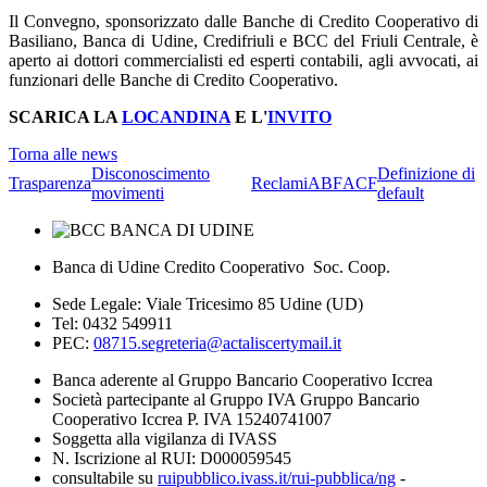
Il Convegno, sponsorizzato dalle Banche di Credito Cooperativo di
Basiliano, Banca di Udine, Credifriuli e BCC del Friuli Centrale, è
aperto ai dottori commercialisti ed esperti contabili, agli avvocati, ai
funzionari delle Banche di Credito Cooperativo.
SCARICA LA
LOCANDINA
E L'
INVITO
Torna alle news
Disconoscimento
Definizione di
Trasparenza
Reclami
ABF
ACF
movimenti
default
Banca di Udine Credito Cooperativo Soc. Coop.
Sede Legale: Viale Tricesimo 85 Udine (UD)
Tel: 0432 549911
PEC:
08715.segreteria@actaliscertymail.it
Banca aderente al Gruppo Bancario Cooperativo Iccrea
Società partecipante al Gruppo IVA Gruppo Bancario
Cooperativo Iccrea P. IVA 15240741007
Soggetta alla vigilanza di IVASS
N. Iscrizione al RUI: D000059545
consultabile su
ruipubblico.ivass.it/rui-pubblica/ng
-