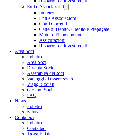
Risparmio e Investimenti
Enti e Associazioni
Indietro
Enti e Associazioni
Conti Correnti
Carte di Debito, Credito e Prepagate
Mutui e Finanziamenti
Assicurazioni
Risparmio e Investimenti
Area Soci
Indietro
Area Soci
Diventa Socio
Assemblea dei soci
Vantaggi di essere socio
Viaggi Sociali
Giovani Soci
FAQ
News
Indietro
News
Contattaci
Indietro
Contattaci
Trova Filiale