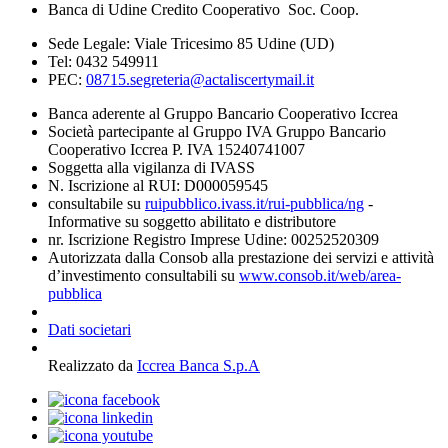
Banca di Udine Credito Cooperativo Soc. Coop.
Sede Legale: Viale Tricesimo 85 Udine (UD)
Tel: 0432 549911
PEC:
08715.segreteria@actaliscertymail.it
Banca aderente al Gruppo Bancario Cooperativo Iccrea
Società partecipante al Gruppo IVA Gruppo Bancario
Cooperativo Iccrea P. IVA 15240741007
Soggetta alla vigilanza di IVASS
N. Iscrizione al RUI: D000059545
consultabile su
ruipubblico.ivass.it/rui-pubblica/ng
-
Informative su soggetto abilitato e distributore
nr. Iscrizione Registro Imprese Udine: 00252520309
Autorizzata dalla Consob alla prestazione dei servizi e attività
d’investimento consultabili su
www.consob.it/web/area-
pubblica
Dati societari
Realizzato da
Iccrea Banca S.p.A