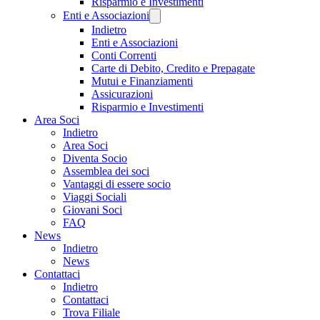
Risparmio e Investimenti
Enti e Associazioni
Indietro
Enti e Associazioni
Conti Correnti
Carte di Debito, Credito e Prepagate
Mutui e Finanziamenti
Assicurazioni
Risparmio e Investimenti
Area Soci
Indietro
Area Soci
Diventa Socio
Assemblea dei soci
Vantaggi di essere socio
Viaggi Sociali
Giovani Soci
FAQ
News
Indietro
News
Contattaci
Indietro
Contattaci
Trova Filiale