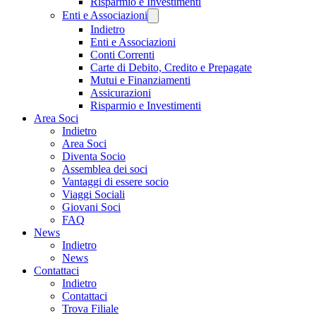
Risparmio e Investimenti
Enti e Associazioni
Indietro
Enti e Associazioni
Conti Correnti
Carte di Debito, Credito e Prepagate
Mutui e Finanziamenti
Assicurazioni
Risparmio e Investimenti
Area Soci
Indietro
Area Soci
Diventa Socio
Assemblea dei soci
Vantaggi di essere socio
Viaggi Sociali
Giovani Soci
FAQ
News
Indietro
News
Contattaci
Indietro
Contattaci
Trova Filiale