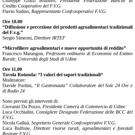
Giuseppe Graffi Brunoro,
Presidente Federazione Banche di
Credito Cooperativo del F.V.G.
Flavio Sialino,
Rappresentante Confcooperative F.V.G.
Ore 10.00
“Diffusione e percezione dei prodotti agroalimentari tradizionali
del F.v.g.”
Sergio Simeoni,
Direttore IRTEF
“Microfiliere agroalimentari e nuove opportunità di reddito”
Francesco Marangon,
Professore ordinario di Economia ed Estimo
Rurale, Università degli Studi di Udine
Ore 11.00
Tavola Rotonda: “I valori dei sapori tradizionali“
Moderatore:
Davide Paolini,
“Il Gastronauta” Collaboratore del Sole 24 Ore e
di Radio 24
Sono previsti gli interventi di:
Giovanni Da Pozzo,
Presidente Camera di Commercio di Udine
Luca Occhialini,
Consigliere Designato Federazione delle BCC del
F.V.G.
Nicola Galluà,
Segretario Generale Confcooperative F.V.G.
Luca Bulfone,
Direttore risorse rurali, agroalimentari e forestali
Regione F.V.G.