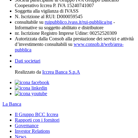
Cooperativo Iccrea P. IVA 15240741007
Soggetta alla vigilanza di IVASS
N. Iscrizione al RUI: D000059545
consultabile su
ruipubblico.ivass.it/rui-pubblica/ng
-
Informative su soggetto abilitato e distributore
nr. Iscrizione Registro Imprese Udine: 00252520309
Autorizzata dalla Consob alla prestazione dei servizi e attività
d’investimento consultabili su
www.consob.it/web/area-
pubblica
Dati societari
Realizzato da
Iccrea Banca S.p.A
La Banca
Il Gruppo BCC Iccrea
Rapporti con i fornitori
Governance
Investor Relations
News