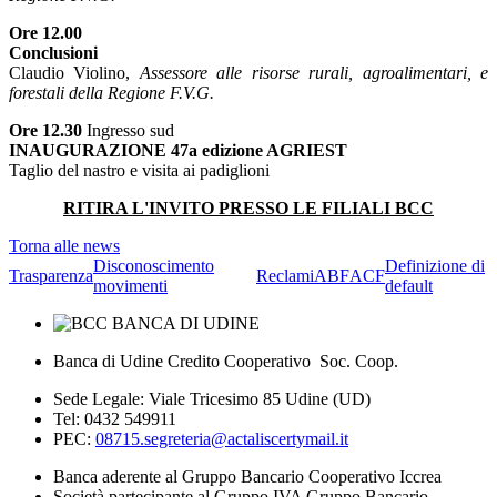
Ore 12.00
Conclusioni
Claudio Violino,
Assessore alle risorse rurali, agroalimentari, e
forestali della Regione F.V.G.
Ore 12.30
Ingresso sud
INAUGURAZIONE 47a edizione AGRIEST
Taglio del nastro e visita ai padiglioni
RITIRA L'INVITO PRESSO LE FILIALI BCC
Torna alle news
Disconoscimento
Definizione di
Trasparenza
Reclami
ABF
ACF
movimenti
default
Banca di Udine Credito Cooperativo Soc. Coop.
Sede Legale: Viale Tricesimo 85 Udine (UD)
Tel: 0432 549911
PEC:
08715.segreteria@actaliscertymail.it
Banca aderente al Gruppo Bancario Cooperativo Iccrea
Società partecipante al Gruppo IVA Gruppo Bancario