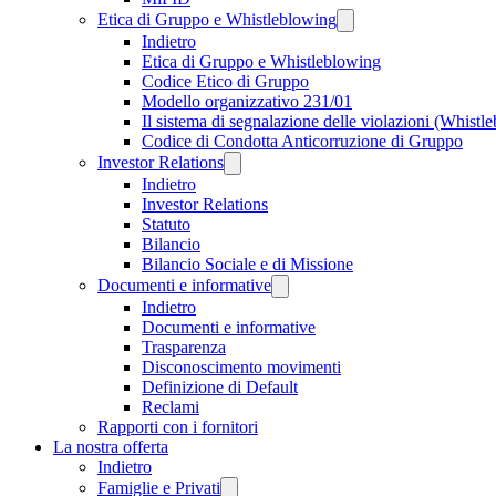
Etica di Gruppo e Whistleblowing
Indietro
Etica di Gruppo e Whistleblowing
Codice Etico di Gruppo
Modello organizzativo 231/01
Il sistema di segnalazione delle violazioni (Whistl
Codice di Condotta Anticorruzione di Gruppo
Investor Relations
Indietro
Investor Relations
Statuto
Bilancio
Bilancio Sociale e di Missione
Documenti e informative
Indietro
Documenti e informative
Trasparenza
Disconoscimento movimenti
Definizione di Default
Reclami
Rapporti con i fornitori
La nostra offerta
Indietro
Famiglie e Privati