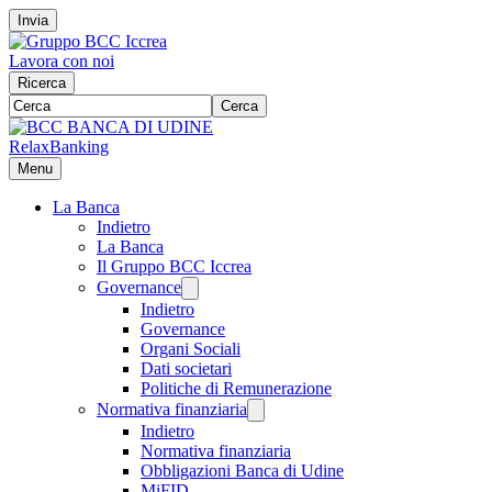
Invia
Lavora con noi
Ricerca
Cerca
RelaxBanking
Menu
La Banca
Indietro
La Banca
Il Gruppo BCC Iccrea
Governance
Indietro
Governance
Organi Sociali
Dati societari
Politiche di Remunerazione
Normativa finanziaria
Indietro
Normativa finanziaria
Obbligazioni Banca di Udine
MiFID