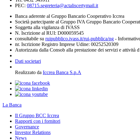
PEC:
08715.segreteria@actaliscertymail.it
Banca aderente al Gruppo Bancario Cooperativo Iccrea
Società partecipante al Gruppo IVA Gruppo Bancario Coopera
Soggetta alla vigilanza di IVASS
N. Iscrizione al RUI: D000059545
consultabile su
ruipubblico.ivass.it/rui-pubblica/ng
- Informative
nr. Iscrizione Registro Imprese Udine: 00252520309
Autorizzata dalla Consob alla prestazione dei servizi e attività 
Dati societari
Realizzato da
Iccrea Banca S.p.A
La Banca
Il Gruppo BCC Iccrea
Rapporti con i fornitori
Governance
Investor Relations
News