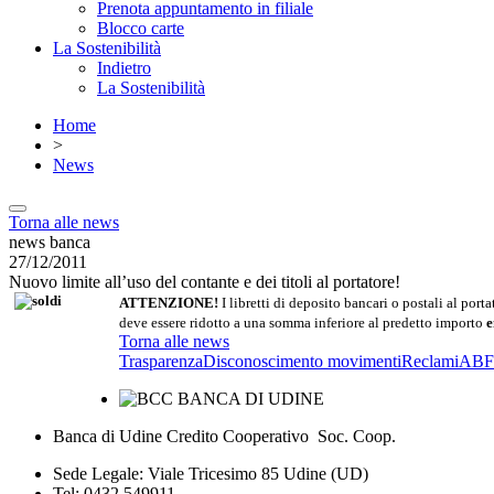
Prenota appuntamento in filiale
Blocco carte
La Sostenibilità
Indietro
La Sostenibilità
Home
>
News
Torna alle news
news banca
27/12/2011
Nuovo limite all’uso del contante e dei titoli al portatore!
ATTENZIONE!
I libretti di deposito bancari o postali al port
deve essere ridotto a una somma inferiore al predetto importo
e
Torna alle news
Trasparenza
Disconoscimento movimenti
Reclami
ABF
Banca di Udine Credito Cooperativo Soc. Coop.
Sede Legale: Viale Tricesimo 85 Udine (UD)
Tel: 0432 549911