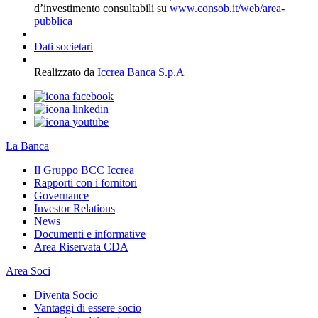
d’investimento consultabili su
www.consob.it/web/area-
pubblica
Dati societari
Realizzato da
Iccrea Banca S.p.A
La Banca
Il Gruppo BCC Iccrea
Rapporti con i fornitori
Governance
Investor Relations
News
Documenti e informative
Area Riservata CDA
Area Soci
Diventa Socio
Vantaggi di essere socio