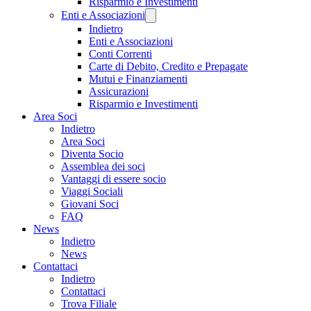
Risparmio e Investimenti
Enti e Associazioni
Indietro
Enti e Associazioni
Conti Correnti
Carte di Debito, Credito e Prepagate
Mutui e Finanziamenti
Assicurazioni
Risparmio e Investimenti
Area Soci
Indietro
Area Soci
Diventa Socio
Assemblea dei soci
Vantaggi di essere socio
Viaggi Sociali
Giovani Soci
FAQ
News
Indietro
News
Contattaci
Indietro
Contattaci
Trova Filiale