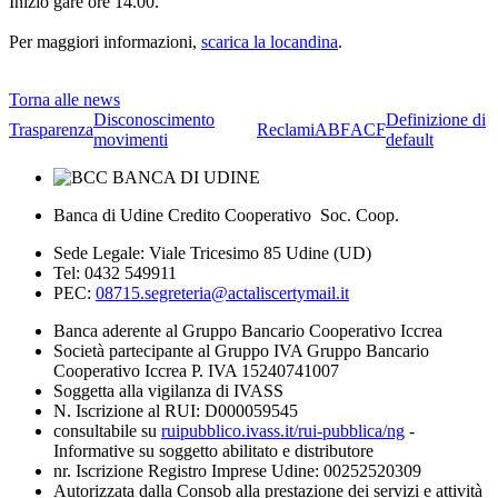
Inizio gare ore 14.00.
Per maggiori informazioni,
scarica la locandina
.
Torna alle news
Disconoscimento
Definizione di
Trasparenza
Reclami
ABF
ACF
movimenti
default
Banca di Udine Credito Cooperativo Soc. Coop.
Sede Legale: Viale Tricesimo 85 Udine (UD)
Tel: 0432 549911
PEC:
08715.segreteria@actaliscertymail.it
Banca aderente al Gruppo Bancario Cooperativo Iccrea
Società partecipante al Gruppo IVA Gruppo Bancario
Cooperativo Iccrea P. IVA 15240741007
Soggetta alla vigilanza di IVASS
N. Iscrizione al RUI: D000059545
consultabile su
ruipubblico.ivass.it/rui-pubblica/ng
-
Informative su soggetto abilitato e distributore
nr. Iscrizione Registro Imprese Udine: 00252520309
Autorizzata dalla Consob alla prestazione dei servizi e attività