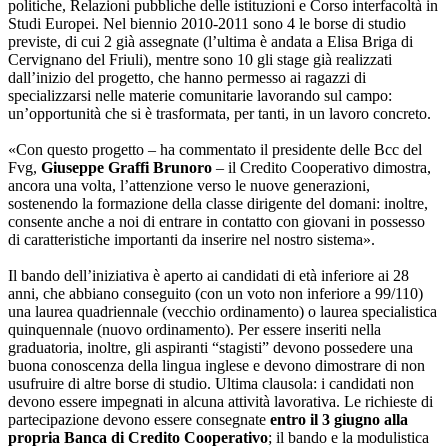
politiche, Relazioni pubbliche delle istituzioni e Corso interfacoltà in
Studi Europei. Nel biennio 2010-2011 sono 4 le borse di studio
previste, di cui 2 già assegnate (l’ultima è andata a Elisa Briga di
Cervignano del Friuli), mentre sono 10 gli stage già realizzati
dall’inizio del progetto, che hanno permesso ai ragazzi di
specializzarsi nelle materie comunitarie lavorando sul campo:
un’opportunità che si è trasformata, per tanti, in un lavoro concreto.
«Con questo progetto – ha commentato il presidente delle Bcc del
Fvg,
Giuseppe Graffi Brunoro
– il Credito Cooperativo dimostra,
ancora una volta, l’attenzione verso le nuove generazioni,
sostenendo la formazione della classe dirigente del domani: inoltre,
consente anche a noi di entrare in contatto con giovani in possesso
di caratteristiche importanti da inserire nel nostro sistema».
Il bando dell’iniziativa è aperto ai candidati di età inferiore ai 28
anni, che abbiano conseguito (con un voto non inferiore a 99/110)
una laurea quadriennale (vecchio ordinamento) o laurea specialistica
quinquennale (nuovo ordinamento). Per essere inseriti nella
graduatoria, inoltre, gli aspiranti “stagisti” devono possedere una
buona conoscenza della lingua inglese e devono dimostrare di non
usufruire di altre borse di studio. Ultima clausola: i candidati non
devono essere impegnati in alcuna attività lavorativa. Le richieste di
partecipazione devono essere consegnate
entro il 3 giugno alla
propria Banca di Credito Cooperativo
; il bando e la modulistica