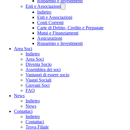
Risparmio e Investimenti
Enti e Associazioni
Indietro
Enti e Associazioni
Conti Correnti
Carte di Debito, Credito e Prepagate
Mutui e Finanziamenti
Assicurazioni
Risparmio e Investimenti
Area Soci
Indietro
Area Soci
Diventa Socio
Assemblea dei soci
Vantaggi di essere socio
Viaggi Sociali
Giovani Soci
FAQ
News
Indietro
News
Contattaci
Indietro
Contattaci
Trova Filiale