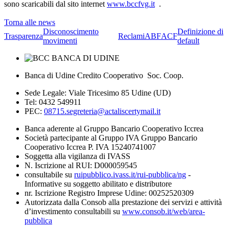
sono scaricabili dal sito internet
www.bccfvg.it
.
Torna alle news
Disconoscimento
Definizione di
Trasparenza
Reclami
ABF
ACF
movimenti
default
Banca di Udine Credito Cooperativo Soc. Coop.
Sede Legale: Viale Tricesimo 85 Udine (UD)
Tel: 0432 549911
PEC:
08715.segreteria@actaliscertymail.it
Banca aderente al Gruppo Bancario Cooperativo Iccrea
Società partecipante al Gruppo IVA Gruppo Bancario
Cooperativo Iccrea P. IVA 15240741007
Soggetta alla vigilanza di IVASS
N. Iscrizione al RUI: D000059545
consultabile su
ruipubblico.ivass.it/rui-pubblica/ng
-
Informative su soggetto abilitato e distributore
nr. Iscrizione Registro Imprese Udine: 00252520309
Autorizzata dalla Consob alla prestazione dei servizi e attività
d’investimento consultabili su
www.consob.it/web/area-
pubblica