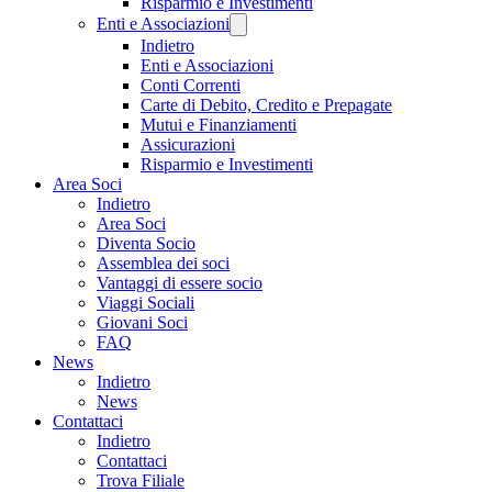
Risparmio e Investimenti
Enti e Associazioni
Indietro
Enti e Associazioni
Conti Correnti
Carte di Debito, Credito e Prepagate
Mutui e Finanziamenti
Assicurazioni
Risparmio e Investimenti
Area Soci
Indietro
Area Soci
Diventa Socio
Assemblea dei soci
Vantaggi di essere socio
Viaggi Sociali
Giovani Soci
FAQ
News
Indietro
News
Contattaci
Indietro
Contattaci
Trova Filiale