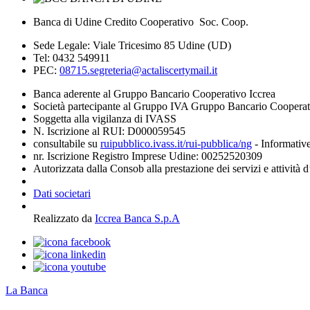
Banca di Udine Credito Cooperativo Soc. Coop.
Sede Legale: Viale Tricesimo 85 Udine (UD)
Tel: 0432 549911
PEC:
08715.segreteria@actaliscertymail.it
Banca aderente al Gruppo Bancario Cooperativo Iccrea
Società partecipante al Gruppo IVA Gruppo Bancario Coopera
Soggetta alla vigilanza di IVASS
N. Iscrizione al RUI: D000059545
consultabile su
ruipubblico.ivass.it/rui-pubblica/ng
- Informative
nr. Iscrizione Registro Imprese Udine: 00252520309
Autorizzata dalla Consob alla prestazione dei servizi e attività 
Dati societari
Realizzato da
Iccrea Banca S.p.A
La Banca