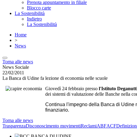
Prenota appuntamento in filiale
Blocco carte
La Sostenibilità
Indietro
La Sostenibilità
Home
>
News
Torna alle news
News Sociale
22/02/2011
La Banca di Udine fa lezione di economia nelle scuole
Giovedì 24 febbraio presso
l'Istituto Deganutt
dei sistemi di valutazione delle Banche nella co
Continua l'impegno della Banca di Udine ne
finanziario.
Torna alle news
Trasparenza
Disconoscimento movimenti
Reclami
ABF
ACF
Definizion