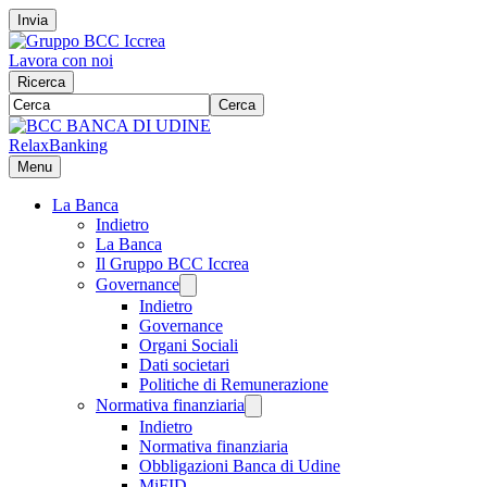
Invia
Lavora con noi
Ricerca
Cerca
RelaxBanking
Menu
La Banca
Indietro
La Banca
Il Gruppo BCC Iccrea
Governance
Indietro
Governance
Organi Sociali
Dati societari
Politiche di Remunerazione
Normativa finanziaria
Indietro
Normativa finanziaria
Obbligazioni Banca di Udine
MiFID