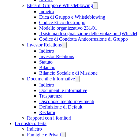
Etica di Gruppo e Whistleblowing
Indietro
Etica di Gruppo e Whistleblowing
Codice Etico di Gruppo
Modello organizzativo 231/01
Il sistema di segnalazione delle violazioni (Whistl
Codice di Condotta Anticorruzione di Gruppo
Investor Relations
Indietro
Investor Relations
Statuto
Bilancio
Bilancio Sociale e di Missione
Documenti e informative
Indietro
Documenti e informative
Trasparenza
Disconoscimento movimenti
Definizione di Default
Reclami
Rapporti con i fornitori
La nostra offerta
Indietro
Famiglie e Privati