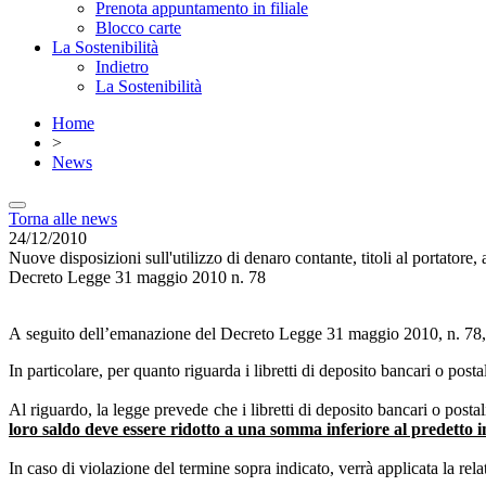
Prenota appuntamento in filiale
Blocco carte
La Sostenibilità
Indietro
La Sostenibilità
Home
>
News
Torna alle news
24/12/2010
Nuove disposizioni sull'utilizzo di denaro contante, titoli al portatore, a
Decreto Legge 31 maggio 2010 n. 78
A seguito dell’emanazione del Decreto Legge 31 maggio 2010, n. 78, s
In particolare, per quanto riguarda i libretti di deposito bancari o postal
Al riguardo, la legge prevede che i libretti di deposito bancari o postal
loro saldo deve essere ridotto a una somma inferiore al predetto 
In caso di violazione del termine sopra indicato, verrà applicata la re