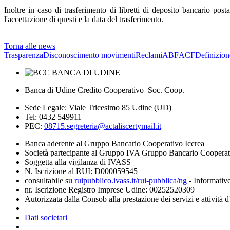
Inoltre in caso di trasferimento di libretti di deposito bancario post
l'accettazione di questi e la data del trasferimento.
Torna alle news
Trasparenza
Disconoscimento movimenti
Reclami
ABF
ACF
Definizion
Banca di Udine Credito Cooperativo Soc. Coop.
Sede Legale: Viale Tricesimo 85 Udine (UD)
Tel: 0432 549911
PEC:
08715.segreteria@actaliscertymail.it
Banca aderente al Gruppo Bancario Cooperativo Iccrea
Società partecipante al Gruppo IVA Gruppo Bancario Coopera
Soggetta alla vigilanza di IVASS
N. Iscrizione al RUI: D000059545
consultabile su
ruipubblico.ivass.it/rui-pubblica/ng
- Informative
nr. Iscrizione Registro Imprese Udine: 00252520309
Autorizzata dalla Consob alla prestazione dei servizi e attività 
Dati societari