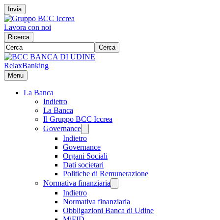
Invia
Lavora con noi
Ricerca
Cerca
RelaxBanking
Menu
La Banca
Indietro
La Banca
Il Gruppo BCC Iccrea
Governance
Indietro
Governance
Organi Sociali
Dati societari
Politiche di Remunerazione
Normativa finanziaria
Indietro
Normativa finanziaria
Obbligazioni Banca di Udine
MiFID