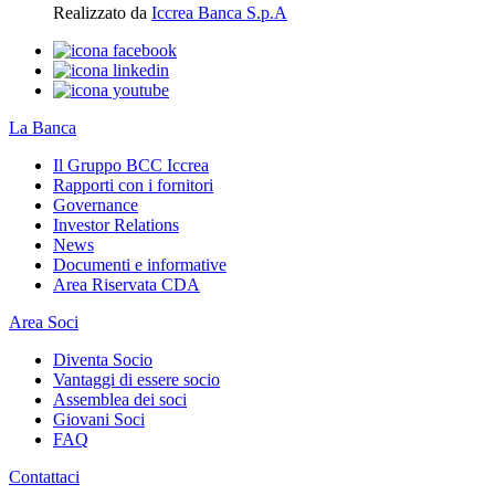
Realizzato da
Iccrea Banca S.p.A
La Banca
Il Gruppo BCC Iccrea
Rapporti con i fornitori
Governance
Investor Relations
News
Documenti e informative
Area Riservata CDA
Area Soci
Diventa Socio
Vantaggi di essere socio
Assemblea dei soci
Giovani Soci
FAQ
Contattaci