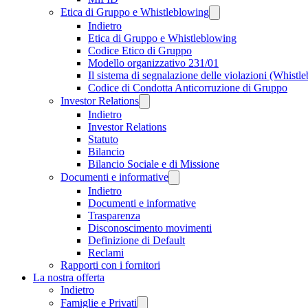
Etica di Gruppo e Whistleblowing
Indietro
Etica di Gruppo e Whistleblowing
Codice Etico di Gruppo
Modello organizzativo 231/01
Il sistema di segnalazione delle violazioni (Whistl
Codice di Condotta Anticorruzione di Gruppo
Investor Relations
Indietro
Investor Relations
Statuto
Bilancio
Bilancio Sociale e di Missione
Documenti e informative
Indietro
Documenti e informative
Trasparenza
Disconoscimento movimenti
Definizione di Default
Reclami
Rapporti con i fornitori
La nostra offerta
Indietro
Famiglie e Privati