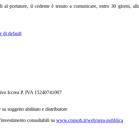
ali al portatore, il cedente è tenuto a comunicare, entro 30 giorni, alla
e di default
tivo Iccrea P. IVA 15240741007
 su soggetto abilitato e distributore
d’investimento consultabili su
www.consob.it/web/area-pubblica