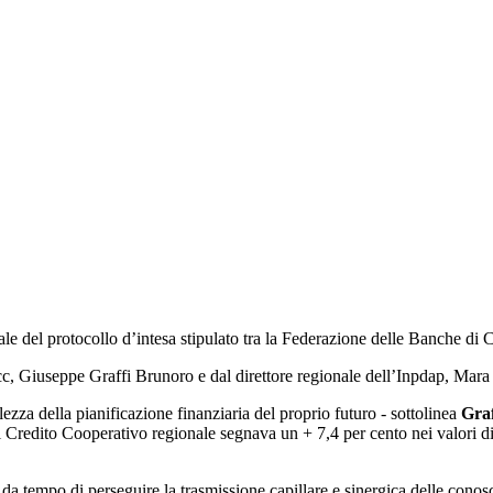
pale del protocollo d’intesa stipulato tra la Federazione delle Banche di
Bcc, Giuseppe Graffi Brunoro e dal direttore regionale dell’Inpdap, Mara
zza della pianificazione finanziaria del proprio futuro - sottolinea
Gra
 Credito Cooperativo regionale segnava un + 7,4 per cento nei valori di r
da tempo di perseguire la trasmissione capillare e sinergica delle cono