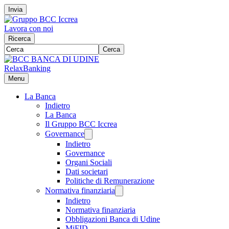
Invia
Lavora con noi
Ricerca
Cerca
RelaxBanking
Menu
La Banca
Indietro
La Banca
Il Gruppo BCC Iccrea
Governance
Indietro
Governance
Organi Sociali
Dati societari
Politiche di Remunerazione
Normativa finanziaria
Indietro
Normativa finanziaria
Obbligazioni Banca di Udine
MiFID