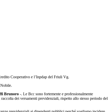
 Credito Cooperativo e l’Inpdap del Friuli Vg.
 Nobile.
ffi Brunoro
-. Le Bcc sono fortemente e professionalmente
accolta dei versamenti previdenziali, rispetto allo stesso periodo del
scenze previdenziali ai dipendenti pubblici perché vogliamo incidere