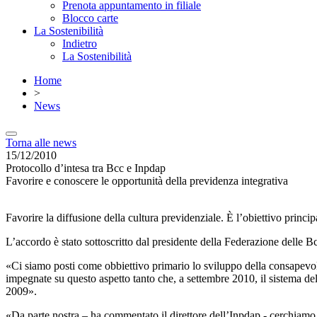
Prenota appuntamento in filiale
Blocco carte
La Sostenibilità
Indietro
La Sostenibilità
Home
>
News
Torna alle news
15/12/2010
Protocollo d’intesa tra Bcc e Inpdap
Favorire e conoscere le opportunità della previdenza integrativa
Favorire la diffusione della cultura previdenziale. È l’obiettivo princi
L’accordo è stato sottoscritto dal presidente della Federazione delle 
«Ci siamo posti come obbiettivo primario lo sviluppo della consapevole
impegnate su questo aspetto tanto che, a settembre 2010, il sistema del
2009».
«Da parte nostra – ha commentato il direttore dell’Inpdap - cerchiamo 