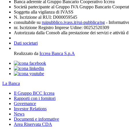
Banca aderente al Gruppo Bancario Cooperativo Iccrea
Società partecipante al Gruppo IVA Gruppo Bancario Coopera
Soggetta alla vigilanza di IVASS
N. Iscrizione al RUI: D000059545
consultabile su
ruipubblico.ivass.it/rui-pubblica/ng
- Informative
nr. Iscrizione Registro Imprese Udine: 00252520309
Autorizzata dalla Consob alla prestazione dei servizi e attività 
Dati societari
Realizzato da
Iccrea Banca S.p.A
La Banca
Il Gruppo BCC Iccrea
Rapporti con i fornitori
Governance
Investor Relations
News
Documenti e informative
Area Riservata CDA