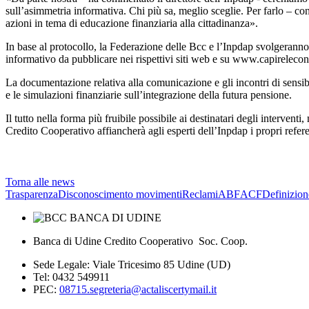
sull’asimmetria informativa. Chi più sa, meglio sceglie. Per farlo – co
azioni in tema di educazione finanziaria alla cittadinanza».
In base al protocollo, la Federazione delle Bcc e l’Inpdap svolgeranno 
informativo da pubblicare nei rispettivi siti web e su www.capirelecono
La documentazione relativa alla comunicazione e gli incontri di sensibil
e le simulazioni finanziarie sull’integrazione della futura pensione.
Il tutto nella forma più fruibile possibile ai destinatari degli interventi
Credito Cooperativo affiancherà agli esperti dell’Inpdap i propri refere
Torna alle news
Trasparenza
Disconoscimento movimenti
Reclami
ABF
ACF
Definizion
Banca di Udine Credito Cooperativo Soc. Coop.
Sede Legale: Viale Tricesimo 85 Udine (UD)
Tel: 0432 549911
PEC:
08715.segreteria@actaliscertymail.it