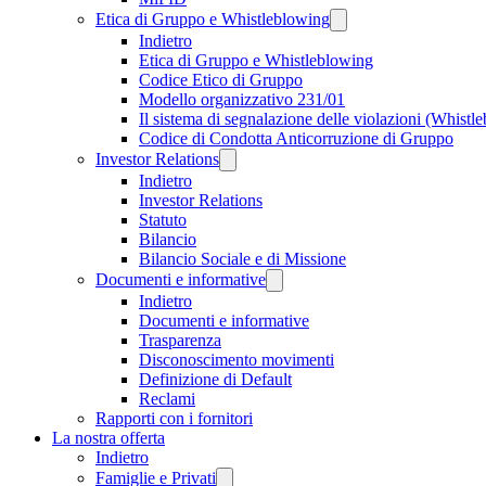
Etica di Gruppo e Whistleblowing
Indietro
Etica di Gruppo e Whistleblowing
Codice Etico di Gruppo
Modello organizzativo 231/01
Il sistema di segnalazione delle violazioni (Whistl
Codice di Condotta Anticorruzione di Gruppo
Investor Relations
Indietro
Investor Relations
Statuto
Bilancio
Bilancio Sociale e di Missione
Documenti e informative
Indietro
Documenti e informative
Trasparenza
Disconoscimento movimenti
Definizione di Default
Reclami
Rapporti con i fornitori
La nostra offerta
Indietro
Famiglie e Privati