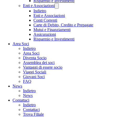
Risparmio e Investimenti
Enti e Associazioni
Indietro
Enti e Associazioni
Conti Correnti
Carte di Debito, Credito e Prepagate
Mutui e Finanziamenti
Assicurazioni
Risparmio e Investimenti
Area Soci
Indietro
Area Soci
Diventa Socio
Assemblea dei soci
Vantaggi di essere socio
Viaggi Sociali
Giovani Soci
FAQ
News
Indietro
News
Contattaci
Indietro
Contattaci
Trova Filiale