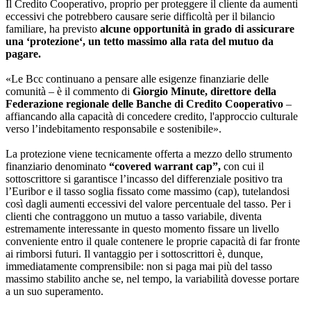
Il Credito Cooperativo, proprio per proteggere il cliente da aumenti
eccessivi che potrebbero causare serie difficoltà per il bilancio
familiare, ha previsto
alcune opportunità in grado di assicurare
una ‘protezione‘, un tetto massimo alla rata del mutuo da
pagare.
«Le Bcc continuano a pensare alle esigenze finanziarie delle
comunità – è il commento di
Giorgio Minute, direttore della
Federazione regionale delle Banche di Credito Cooperativo
–
affiancando alla capacità di concedere credito, l'approccio culturale
verso l’indebitamento responsabile e sostenibile».
La protezione viene tecnicamente offerta a mezzo dello strumento
finanziario denominato
“covered warrant cap”,
con cui il
sottoscrittore si garantisce l’incasso del differenziale positivo tra
l’Euribor e il tasso soglia fissato come massimo (cap), tutelandosi
così dagli aumenti eccessivi del valore percentuale del tasso. Per i
clienti che contraggono un mutuo a tasso variabile, diventa
estremamente interessante in questo momento fissare un livello
conveniente entro il quale contenere le proprie capacità di far fronte
ai rimborsi futuri. Il vantaggio per i sottoscrittori è, dunque,
immediatamente comprensibile: non si paga mai più del tasso
massimo stabilito anche se, nel tempo, la variabilità dovesse portare
a un suo superamento.