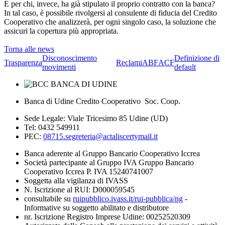
E per chi, invece, ha già stipulato il proprio contratto con la banca?
In tal caso, è possibile rivolgersi al consulente di fiducia del Credito
Cooperativo che analizzerà, per ogni singolo caso, la soluzione che
assicuri la copertura più appropriata.
Torna alle news
Disconoscimento
Definizione di
Trasparenza
Reclami
ABF
ACF
movimenti
default
Banca di Udine Credito Cooperativo Soc. Coop.
Sede Legale: Viale Tricesimo 85 Udine (UD)
Tel: 0432 549911
PEC:
08715.segreteria@actaliscertymail.it
Banca aderente al Gruppo Bancario Cooperativo Iccrea
Società partecipante al Gruppo IVA Gruppo Bancario
Cooperativo Iccrea P. IVA 15240741007
Soggetta alla vigilanza di IVASS
N. Iscrizione al RUI: D000059545
consultabile su
ruipubblico.ivass.it/rui-pubblica/ng
-
Informative su soggetto abilitato e distributore
nr. Iscrizione Registro Imprese Udine: 00252520309