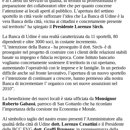
e ai Clienti un servizio di qualità, in termini di professionalità e
preparazione dei collaboratori oltre che per quanto concerne
l’attenzione ai locali aperti al pubblico. L’apertura del settimo
sportello in città vuole rafforzare l’idea che La Banca di Udine è la
vera Banca della città, vicina ai cittadini e concretamente presente
sul territorio” ha spiegato il
Presidente Lorenzo Sirch
.
La Banca di Udine è una realtà caratterizzata da 11 sportelli, 80
dipendenti e oltre 3000 soci, in costante incremento.
“L’intenzione della Banca - ha proseguito il dott. Sirch- è di
proseguire nel progetto di costruire con i clienti delle relazioni stabili
basate su impegno e fiducia reciproca. Come Istituto bancario
vogliamo concretamente sostenere il territorio in cui operiamo,
aumentando l’operatività con le imprese e le famiglie. In un periodo
difficile anche sul fronte lavorativo, l’apertura di un nuovo sportello
e l’intenzione di continuare a crescere, hanno permesso alla nostra
Banca di incrementare l’ organico con sei nuove assunzioni nel
2010”.
La benedizione dei nuovi locali è stata ufficiata da
Monsignor
Roberto Gabassi
, parroco di San Gottardo che ha ricordato
l’importanza della coesione tra Economia e Morale.
Al simbolico taglio del nastro erano presenti l’Amministratore alla
qualità della città di Udine
dott. Lorenzo Croattini
e il Presidente
delle BCC FVG
dott. Graffi Brunoro
; in rappresentanza della