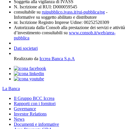
Soggetta alla vigilanza di IVASS
N. Iscrizione al RUI: D000059545
consultabile su
ruipubblico.ivass.it/rui-pubblica/ng
-
Informative su soggetto abilitato e distributore
nr. Iscrizione Registro Imprese Udine: 00252520309
Autorizzata dalla Consob alla prestazione dei servizi e attività
d’investimento consultabili su
www.consob.it/web/area-
pubblica
Dati societari
Realizzato da
Iccrea Banca S.p.A
La Banca
Il Gruppo BCC Iccrea
Rapporti con i fornitori
Governance
Investor Relations
News
Documenti e informative