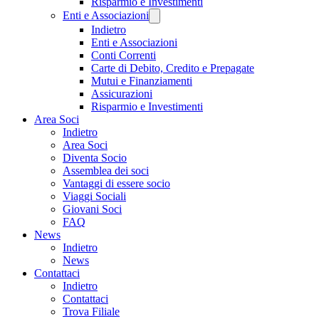
Risparmio e Investimenti
Enti e Associazioni
Indietro
Enti e Associazioni
Conti Correnti
Carte di Debito, Credito e Prepagate
Mutui e Finanziamenti
Assicurazioni
Risparmio e Investimenti
Area Soci
Indietro
Area Soci
Diventa Socio
Assemblea dei soci
Vantaggi di essere socio
Viaggi Sociali
Giovani Soci
FAQ
News
Indietro
News
Contattaci
Indietro
Contattaci
Trova Filiale