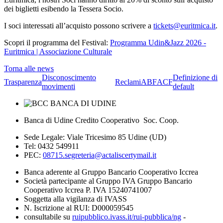
dei biglietti esibendo la Tessera Socio.
I soci interessati all’acquisto possono scrivere a
tickets@euritmica.it
.
Scopri il programma del Festival:
Programma Udin&Jazz 2026 -
Euritmica | Associazione Culturale
Torna alle news
Disconoscimento
Definizione di
Trasparenza
Reclami
ABF
ACF
movimenti
default
Banca di Udine Credito Cooperativo Soc. Coop.
Sede Legale: Viale Tricesimo 85 Udine (UD)
Tel: 0432 549911
PEC:
08715.segreteria@actaliscertymail.it
Banca aderente al Gruppo Bancario Cooperativo Iccrea
Società partecipante al Gruppo IVA Gruppo Bancario
Cooperativo Iccrea P. IVA 15240741007
Soggetta alla vigilanza di IVASS
N. Iscrizione al RUI: D000059545
consultabile su
ruipubblico.ivass.it/rui-pubblica/ng
-