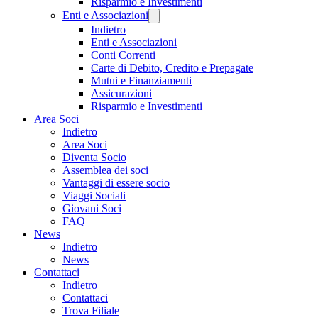
Risparmio e Investimenti
Enti e Associazioni
Indietro
Enti e Associazioni
Conti Correnti
Carte di Debito, Credito e Prepagate
Mutui e Finanziamenti
Assicurazioni
Risparmio e Investimenti
Area Soci
Indietro
Area Soci
Diventa Socio
Assemblea dei soci
Vantaggi di essere socio
Viaggi Sociali
Giovani Soci
FAQ
News
Indietro
News
Contattaci
Indietro
Contattaci
Trova Filiale