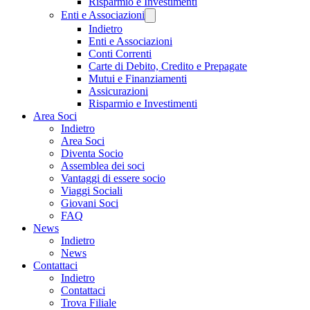
Risparmio e Investimenti
Enti e Associazioni
Indietro
Enti e Associazioni
Conti Correnti
Carte di Debito, Credito e Prepagate
Mutui e Finanziamenti
Assicurazioni
Risparmio e Investimenti
Area Soci
Indietro
Area Soci
Diventa Socio
Assemblea dei soci
Vantaggi di essere socio
Viaggi Sociali
Giovani Soci
FAQ
News
Indietro
News
Contattaci
Indietro
Contattaci
Trova Filiale