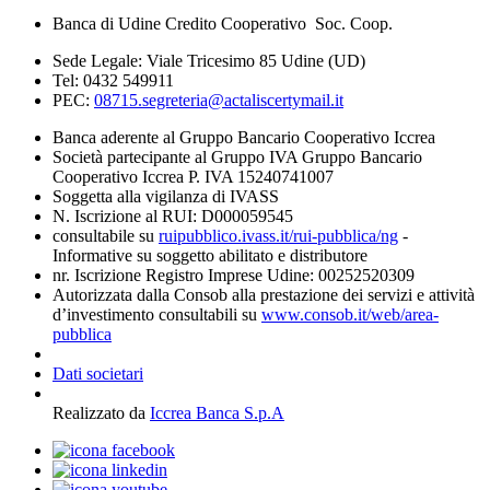
Banca di Udine Credito Cooperativo Soc. Coop.
Sede Legale: Viale Tricesimo 85 Udine (UD)
Tel: 0432 549911
PEC:
08715.segreteria@actaliscertymail.it
Banca aderente al Gruppo Bancario Cooperativo Iccrea
Società partecipante al Gruppo IVA Gruppo Bancario
Cooperativo Iccrea P. IVA 15240741007
Soggetta alla vigilanza di IVASS
N. Iscrizione al RUI: D000059545
consultabile su
ruipubblico.ivass.it/rui-pubblica/ng
-
Informative su soggetto abilitato e distributore
nr. Iscrizione Registro Imprese Udine: 00252520309
Autorizzata dalla Consob alla prestazione dei servizi e attività
d’investimento consultabili su
www.consob.it/web/area-
pubblica
Dati societari
Realizzato da
Iccrea Banca S.p.A