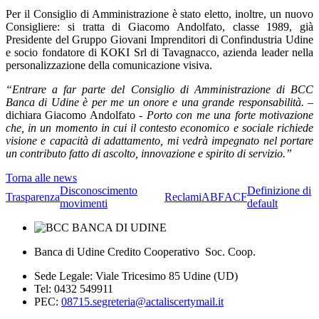
Per il Consiglio di Amministrazione è stato eletto, inoltre, un nuovo
Consigliere: si tratta di Giacomo Andolfato, classe 1989, già
Presidente del Gruppo Giovani Imprenditori di Confindustria Udine
e socio fondatore di KOKI Srl di Tavagnacco, azienda leader nella
personalizzazione della comunicazione visiva.
“Entrare a far parte del Consiglio di Amministrazione di BCC
Banca di Udine è per me un onore e una grande responsabilità.
–
dichiara Giacomo Andolfato -
Porto con me una forte motivazione
che, in un momento in cui il contesto economico e sociale richiede
visione e capacità di adattamento, mi vedrà impegnato nel portare
un contributo fatto di ascolto, innovazione e spirito di servizio.”
Torna alle news
Disconoscimento
Definizione di
Trasparenza
Reclami
ABF
ACF
movimenti
default
Banca di Udine Credito Cooperativo Soc. Coop.
Sede Legale: Viale Tricesimo 85 Udine (UD)
Tel: 0432 549911
PEC:
08715.segreteria@actaliscertymail.it