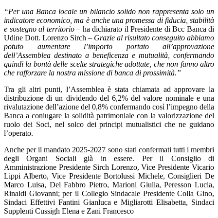
“Per una Banca locale un bilancio solido non rappresenta solo un
indicatore economico, ma è anche una promessa di fiducia, stabilità
e sostegno al territorio
– ha dichiarato il Presidente di Bcc Banca di
Udine Dott. Lorenzo Sirch –
Grazie al risultato conseguito abbiamo
potuto aumentare l’importo portato all’approvazione
dell’Assemblea destinato a beneficenza e mutualità, confermando
quindi la bontà delle scelte strategiche adottate, che non fanno altro
che rafforzare la nostra missione di banca di prossimità.”
Tra gli altri punti, l’Assemblea è stata chiamata ad approvare la
distribuzione di un dividendo del 6,2% del valore nominale e una
rivalutazione dell’azione del 0,8% confermando così l’impegno della
Banca a coniugare la solidità patrimoniale con la valorizzazione del
ruolo dei Soci, nel solco dei principi mutualistici che ne guidano
l’operato.
Anche per il mandato 2025-2027 sono stati confermati tutti i membri
degli Organi Sociali già in essere. Per il Consiglio di
Amministrazione Presidente Sirch Lorenzo, Vice Presidente Vicario
Lippi Alberto, Vice Presidente Bortolussi Michele, Consiglieri De
Marco Luisa, Del Fabbro Pietro, Marioni Giulia, Peresson Lucia,
Rinaldi Giovanni; per il Collegio Sindacale Presidente Colla Gino,
Sindaci Effettivi Fantini Gianluca e Migliarotti Elisabetta, Sindaci
Supplenti Cussigh Elena e Zani Francesco