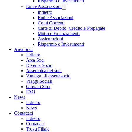
Risparmio e Investimenti
Enti e Associazioni
Indietro
Enti e Associazioni
Conti Correnti
Carte di Debito, Credito e Prepagate
Mutui e Finanziamenti
Assicurazioni
Risparmio e Investimenti
Area Soci
Indietro
Area Soci
Diventa Socio
Assemblea dei soci
Vantaggi di essere socio
Viaggi Sociali
Giovani Soci
FAQ
News
Indietro
News
Contattaci
Indietro
Contattaci
Trova Filiale