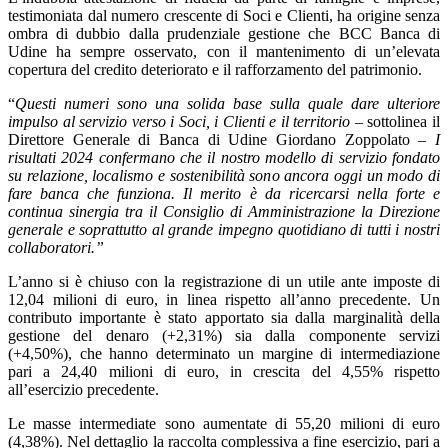
testimoniata dal numero crescente di Soci e Clienti, ha origine senza
ombra di dubbio dalla prudenziale gestione che BCC Banca di
Udine ha sempre osservato, con il mantenimento di un’elevata
copertura del credito deteriorato e il rafforzamento del patrimonio.
“
Questi numeri sono una solida base sulla quale dare ulteriore
impulso al servizio verso i Soci, i Clienti e il territorio
– sottolinea il
Direttore Generale di Banca di Udine Giordano Zoppolato –
I
risultati 2024 confermano che il nostro modello di servizio fondato
su relazione, localismo e sostenibilità sono ancora oggi un modo di
fare banca che funziona. Il merito è da ricercarsi nella forte e
continua sinergia tra il Consiglio di Amministrazione la Direzione
generale e soprattutto al grande impegno quotidiano di tutti i nostri
collaboratori.”
L’anno si è chiuso con la registrazione di un utile ante imposte di
12,04 milioni di euro, in linea rispetto all’anno precedente. Un
contributo importante è stato apportato sia dalla marginalità della
gestione del denaro (+2,31%) sia dalla componente servizi
(+4,50%), che hanno determinato un margine di intermediazione
pari a 24,40 milioni di euro, in crescita del 4,55% rispetto
all’esercizio precedente.
Le masse intermediate sono aumentate di 55,20 milioni di euro
(4,38%). Nel dettaglio la raccolta complessiva a fine esercizio, pari a