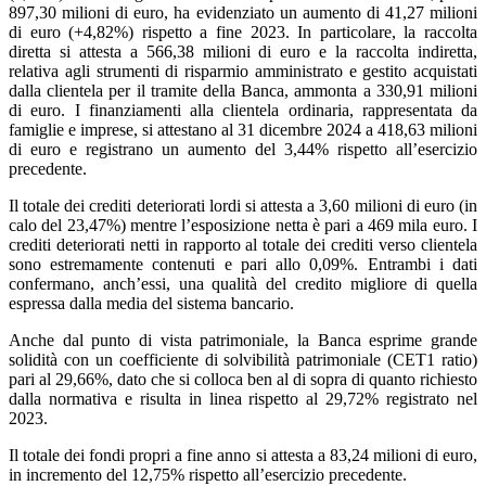
897,30 milioni di euro, ha evidenziato un aumento di 41,27 milioni
di euro (+4,82%) rispetto a fine 2023. In particolare, la raccolta
diretta si attesta a 566,38 milioni di euro e la raccolta indiretta,
relativa agli strumenti di risparmio amministrato e gestito acquistati
dalla clientela per il tramite della Banca, ammonta a 330,91 milioni
di euro. I finanziamenti alla clientela ordinaria, rappresentata da
famiglie e imprese, si attestano al 31 dicembre 2024 a 418,63 milioni
di euro e registrano un aumento del 3,44% rispetto all’esercizio
precedente.
Il totale dei crediti deteriorati lordi si attesta a 3,60 milioni di euro (in
calo del 23,47%) mentre l’esposizione netta è pari a 469 mila euro. I
crediti deteriorati netti in rapporto al totale dei crediti verso clientela
sono estremamente contenuti e pari allo 0,09%. Entrambi i dati
confermano, anch’essi, una qualità del credito migliore di quella
espressa dalla media del sistema bancario.
Anche dal punto di vista patrimoniale, la Banca esprime grande
solidità con un coefficiente di solvibilità patrimoniale (CET1 ratio)
pari al 29,66%, dato che si colloca ben al di sopra di quanto richiesto
dalla normativa e risulta in linea rispetto al 29,72% registrato nel
2023.
Il totale dei fondi propri a fine anno si attesta a 83,24 milioni di euro,
in incremento del 12,75% rispetto all’esercizio precedente.