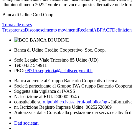
illumino di meno 2025” vuole dare voce a queste alternative nelle loro
Banca di Udine Cred.Coop.
Torna alle news
Trasparenza
Disconoscimento movimenti
Reclami
ABF
ACF
Definizion
Banca di Udine Credito Cooperativo Soc. Coop.
Sede Legale: Viale Tricesimo 85 Udine (UD)
Tel: 0432 549911
PEC:
08715.segreteria@actaliscertymail.it
Banca aderente al Gruppo Bancario Cooperativo Iccrea
Società partecipante al Gruppo IVA Gruppo Bancario Coopera
Soggetta alla vigilanza di IVASS
N. Iscrizione al RUI: D000059545
consultabile su
ruipubblico.ivass.it/rui-pubblica/ng
- Informative
nr. Iscrizione Registro Imprese Udine: 00252520309
Autorizzata dalla Consob alla prestazione dei servizi e attività 
Dati societari