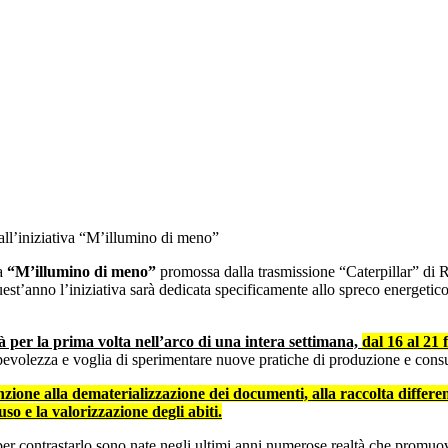
ll’iniziativa “M’illumino di meno”
va
“M’illumino di meno”
promossa dalla trasmissione “Caterpillar” di 
st’anno l’iniziativa sarà dedicata specificamente allo spreco energetico
à per la prima volta nell’arco di una intera settimana,
dal 16 al 21
pevolezza e voglia di sperimentare nuove pratiche di produzione e cons
ttenzione alla dematerializzazione dei documenti, alla raccolta differ
o e la valorizzazione degli abiti.
per contrastarlo sono nate negli ultimi anni numerose realtà che promuovo