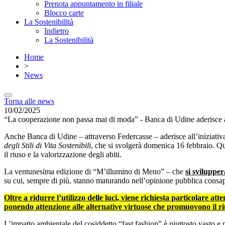
Prenota appuntamento in filiale
Blocco carte
La Sostenibilità
Indietro
La Sostenibilità
Home
>
News
Torna alle news
10/02/2025
“La cooperazione non passa mai di moda” - Banca di Udine aderisce a
Anche Banca di Udine – attraverso Federcasse – aderisce all’iniziati
degli Stili di Vita Sostenibili
, che si svolgerà domenica 16 febbraio. Que
il riuso e la valorizzazione degli abiti.
La ventunesima edizione di “M’illumino di Meno” – che
si svilupper
su cui, sempre di più, stanno maturando nell’opinione pubblica consa
Oltre a ridurre l’utilizzo delle luci, viene richiesta particolare a
ponendo attenzione alle alternative virtuose che promuovono il rius
L’impatto ambientale del cosiddetto “fast fashion” è piuttosto vasto e 