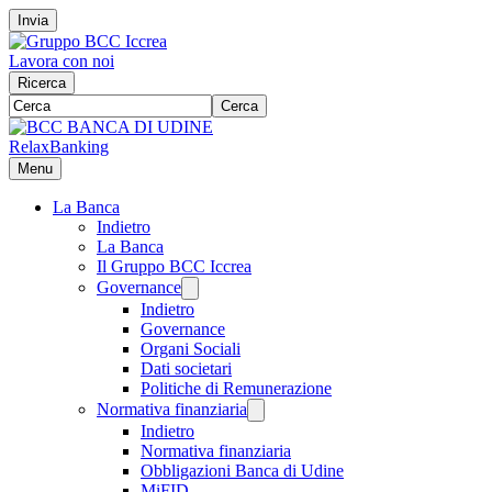
Invia
Lavora con noi
Ricerca
Cerca
RelaxBanking
Menu
La Banca
Indietro
La Banca
Il Gruppo BCC Iccrea
Governance
Indietro
Governance
Organi Sociali
Dati societari
Politiche di Remunerazione
Normativa finanziaria
Indietro
Normativa finanziaria
Obbligazioni Banca di Udine
MiFID