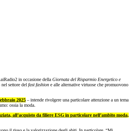
RaiRadio2 in occasione della
Giornata del Risparmio Energetico e
 nel settore del
fast fashion
e alle alternative virtuose che promuovono
 febbraio 2025
– intende rivolgere una particolare attenzione a un tema
umo: ossia la moda.
enziata, all’acquisto da filiere ESG in particolare nell’ambito moda,
no il riuso e la valorizzazione degli abiti. In particolare, “Mi