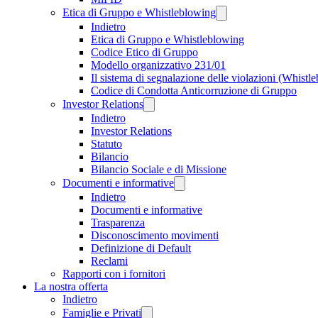
Etica di Gruppo e Whistleblowing
Indietro
Etica di Gruppo e Whistleblowing
Codice Etico di Gruppo
Modello organizzativo 231/01
Il sistema di segnalazione delle violazioni (Whistl
Codice di Condotta Anticorruzione di Gruppo
Investor Relations
Indietro
Investor Relations
Statuto
Bilancio
Bilancio Sociale e di Missione
Documenti e informative
Indietro
Documenti e informative
Trasparenza
Disconoscimento movimenti
Definizione di Default
Reclami
Rapporti con i fornitori
La nostra offerta
Indietro
Famiglie e Privati