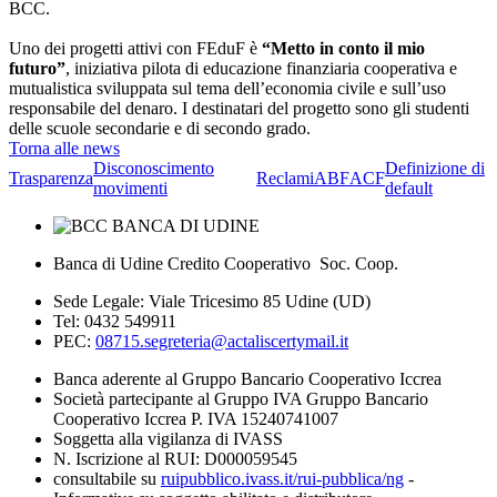
BCC.
Uno dei progetti attivi con FEduF è
“Metto in conto il mio
futuro”
, iniziativa pilota di educazione finanziaria cooperativa e
mutualistica sviluppata sul tema dell’economia civile e sull’uso
responsabile del denaro. I destinatari del progetto sono gli studenti
delle scuole secondarie e di secondo grado.
Torna alle news
Disconoscimento
Definizione di
Trasparenza
Reclami
ABF
ACF
movimenti
default
Banca di Udine Credito Cooperativo Soc. Coop.
Sede Legale: Viale Tricesimo 85 Udine (UD)
Tel: 0432 549911
PEC:
08715.segreteria@actaliscertymail.it
Banca aderente al Gruppo Bancario Cooperativo Iccrea
Società partecipante al Gruppo IVA Gruppo Bancario
Cooperativo Iccrea P. IVA 15240741007
Soggetta alla vigilanza di IVASS
N. Iscrizione al RUI: D000059545
consultabile su
ruipubblico.ivass.it/rui-pubblica/ng
-