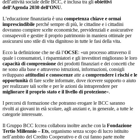
dell’attività sociale delle BCC, è inclusa tra gli
obiettivi
dell’Agenda 2030 dell’ONU
.
L’educazione finanziaria è una
competenza chiave e ormai
imprescindibile
perché sempre di più, le cittadine e i cittadini
dovranno compiere scelte economiche, previdenziali e assicurative
consapevoli e gestire il proprio patrimonio in maniera ottimale per
assicurarsi uno stile di vita dignitoso in tutte le fasi della vita.
Ecco la definizione che ne dà l’
OCSE
: «un processo attraverso il
quale i consumatori, i risparmiatori e gli investitori migliorano le loro
capacità di comprensione
dei prodotti finanziari e dei concetti che
ne sono alla base e attraverso istruzioni, informazioni, consigli
sviluppano
attitudini e conoscenze
atte a
comprendere i rischi e le
opportunità
di fare scelte informate, dove ricevere supporto o aiuto
per realizzare tali scelte e per le azioni da intraprendere per
migliorare il proprio stato e il livello di protezione
».
I percorsi di formazione che potranno erogare le BCC saranno
rivolti ai giovani in età scolare, agli anziani e, in generale, a tutte le
categorie interessate.
Il Gruppo BCC Iccrea collabora inoltre anche con la
Fondazione
Tertio Millennio – Ets
, organismo senza scopo di lucro istituito
nell’ambito del Credito Cooperativo e di cui fanno parte molte