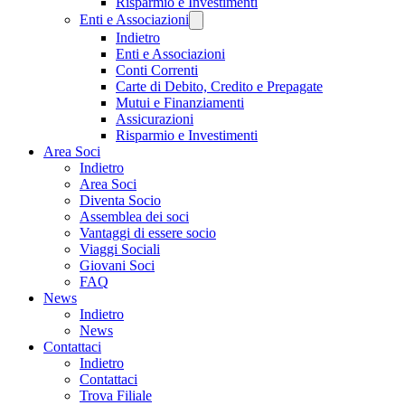
Risparmio e Investimenti
Enti e Associazioni
Indietro
Enti e Associazioni
Conti Correnti
Carte di Debito, Credito e Prepagate
Mutui e Finanziamenti
Assicurazioni
Risparmio e Investimenti
Area Soci
Indietro
Area Soci
Diventa Socio
Assemblea dei soci
Vantaggi di essere socio
Viaggi Sociali
Giovani Soci
FAQ
News
Indietro
News
Contattaci
Indietro
Contattaci
Trova Filiale