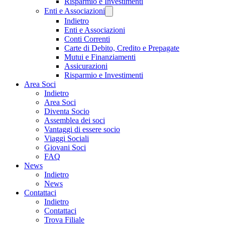
Risparmio e Investimenti
Enti e Associazioni
Indietro
Enti e Associazioni
Conti Correnti
Carte di Debito, Credito e Prepagate
Mutui e Finanziamenti
Assicurazioni
Risparmio e Investimenti
Area Soci
Indietro
Area Soci
Diventa Socio
Assemblea dei soci
Vantaggi di essere socio
Viaggi Sociali
Giovani Soci
FAQ
News
Indietro
News
Contattaci
Indietro
Contattaci
Trova Filiale