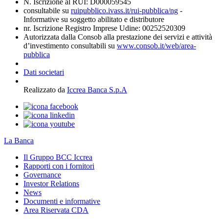
N. Iscrizione al RUI: D000059545
consultabile su
ruipubblico.ivass.it/rui-pubblica/ng
-
Informative su soggetto abilitato e distributore
nr. Iscrizione Registro Imprese Udine: 00252520309
Autorizzata dalla Consob alla prestazione dei servizi e attività
d’investimento consultabili su
www.consob.it/web/area-
pubblica
Dati societari
Realizzato da
Iccrea Banca S.p.A
La Banca
Il Gruppo BCC Iccrea
Rapporti con i fornitori
Governance
Investor Relations
News
Documenti e informative
Area Riservata CDA