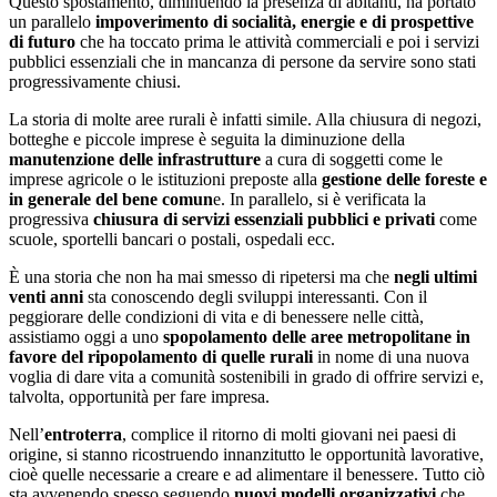
Questo spostamento, diminuendo la presenza di abitanti, ha portato
un parallelo
impoverimento di socialità, energie e di prospettive
di futuro
che ha toccato prima le attività commerciali e poi i servizi
pubblici essenziali che in mancanza di persone da servire sono stati
progressivamente chiusi.
La storia di molte aree rurali è infatti simile. Alla chiusura di negozi,
botteghe e piccole imprese è seguita la diminuzione della
manutenzione delle infrastrutture
a cura di soggetti come le
imprese agricole o le istituzioni preposte alla
gestione delle foreste e
in generale del bene comun
e. In parallelo, si è verificata la
progressiva
chiusura di servizi essenziali pubblici e privati
come
scuole, sportelli bancari o postali, ospedali ecc.
È una storia che non ha mai smesso di ripetersi ma che
negli ultimi
venti anni
sta conoscendo degli sviluppi interessanti. Con il
peggiorare delle condizioni di vita e di benessere nelle città,
assistiamo oggi a uno
spopolamento delle aree metropolitane in
favore del ripopolamento di quelle rurali
in nome di una nuova
voglia di dare vita a comunità sostenibili in grado di offrire servizi e,
talvolta, opportunità per fare impresa.
Nell’
entroterra
, complice il ritorno di molti giovani nei paesi di
origine, si stanno ricostruendo innanzitutto le opportunità lavorative,
cioè quelle necessarie a creare e ad alimentare il benessere. Tutto ciò
sta avvenendo spesso seguendo
nuovi modelli organizzativi
che