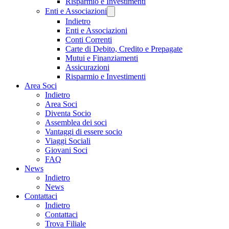
Risparmio e Investimenti
Enti e Associazioni
Indietro
Enti e Associazioni
Conti Correnti
Carte di Debito, Credito e Prepagate
Mutui e Finanziamenti
Assicurazioni
Risparmio e Investimenti
Area Soci
Indietro
Area Soci
Diventa Socio
Assemblea dei soci
Vantaggi di essere socio
Viaggi Sociali
Giovani Soci
FAQ
News
Indietro
News
Contattaci
Indietro
Contattaci
Trova Filiale