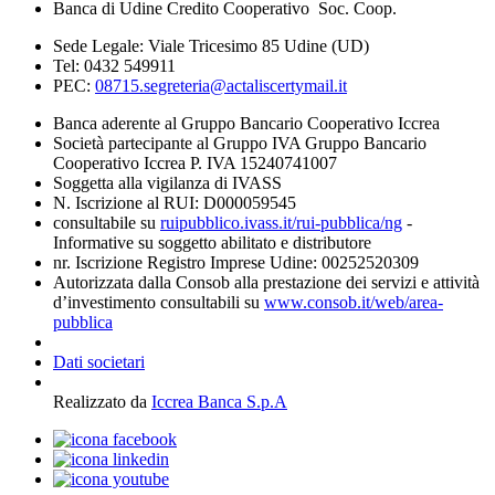
Banca di Udine Credito Cooperativo Soc. Coop.
Sede Legale: Viale Tricesimo 85 Udine (UD)
Tel: 0432 549911
PEC:
08715.segreteria@actaliscertymail.it
Banca aderente al Gruppo Bancario Cooperativo Iccrea
Società partecipante al Gruppo IVA Gruppo Bancario
Cooperativo Iccrea P. IVA 15240741007
Soggetta alla vigilanza di IVASS
N. Iscrizione al RUI: D000059545
consultabile su
ruipubblico.ivass.it/rui-pubblica/ng
-
Informative su soggetto abilitato e distributore
nr. Iscrizione Registro Imprese Udine: 00252520309
Autorizzata dalla Consob alla prestazione dei servizi e attività
d’investimento consultabili su
www.consob.it/web/area-
pubblica
Dati societari
Realizzato da
Iccrea Banca S.p.A