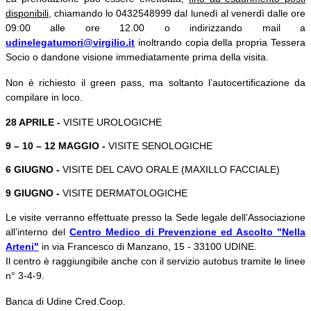
disponibili
, chiamando lo 0432548999 dal lunedì al venerdì dalle ore
09:00 alle ore 12.00 o indirizzando mail a
udinelegatumori@virgilio.it
inoltrando copia della propria Tessera
Socio o dandone visione immediatamente prima della visita.
Non è richiesto il green pass, ma soltanto l’autocertificazione da
compilare in loco.
28 APRILE -
VISITE UROLOGICHE
9 – 10 – 12 MAGGIO -
VISITE SENOLOGICHE
6 GIUGNO -
VISITE DEL CAVO ORALE (MAXILLO FACCIALE)
9 GIUGNO -
VISITE DERMATOLOGICHE
Le visite verranno effettuate presso la Sede legale dell’Associazione
all’interno del
Centro Medico di Prevenzione ed Ascolto "Nella
Arteni"
in via Francesco di Manzano, 15 - 33100 UDINE.
Il centro è raggiungibile anche con il servizio autobus tramite le linee
n° 3-4-9.
Banca di Udine Cred.Coop.