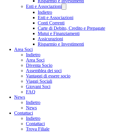
Risparmio e Investimenti
Enti e Associazioni
Indietro
Enti e Associazioni
Conti Correnti
Carte di Debito, Credito e Prepagate
Mutui e Finanziamenti
Assicurazioni
Risparmio e Investimenti
Area Soci
Indietro
Area Soci
Diventa Socio
Assemblea dei soci
Vantaggi di essere socio
Viaggi Sociali
Giovani Soci
FAQ
News
Indietro
News
Contattaci
Indietro
Contattaci
Trova Filiale