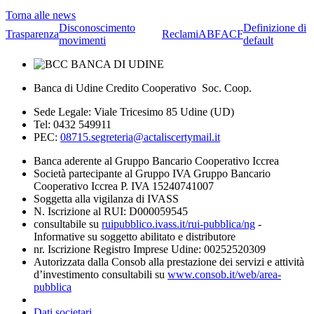
Torna alle news
Disconoscimento
Definizione di
Trasparenza
Reclami
ABF
ACF
movimenti
default
Banca di Udine Credito Cooperativo Soc. Coop.
Sede Legale: Viale Tricesimo 85 Udine (UD)
Tel: 0432 549911
PEC:
08715.segreteria@actaliscertymail.it
Banca aderente al Gruppo Bancario Cooperativo Iccrea
Società partecipante al Gruppo IVA Gruppo Bancario
Cooperativo Iccrea P. IVA 15240741007
Soggetta alla vigilanza di IVASS
N. Iscrizione al RUI: D000059545
consultabile su
ruipubblico.ivass.it/rui-pubblica/ng
-
Informative su soggetto abilitato e distributore
nr. Iscrizione Registro Imprese Udine: 00252520309
Autorizzata dalla Consob alla prestazione dei servizi e attività
d’investimento consultabili su
www.consob.it/web/area-
pubblica
Dati societari