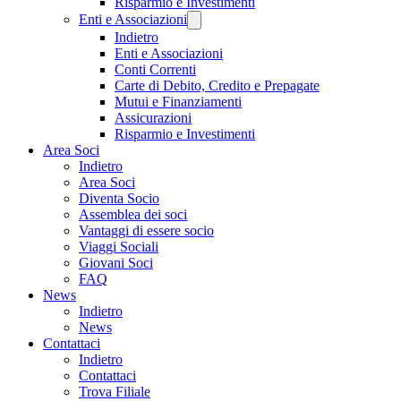
Risparmio e Investimenti
Enti e Associazioni
Indietro
Enti e Associazioni
Conti Correnti
Carte di Debito, Credito e Prepagate
Mutui e Finanziamenti
Assicurazioni
Risparmio e Investimenti
Area Soci
Indietro
Area Soci
Diventa Socio
Assemblea dei soci
Vantaggi di essere socio
Viaggi Sociali
Giovani Soci
FAQ
News
Indietro
News
Contattaci
Indietro
Contattaci
Trova Filiale