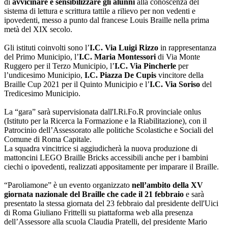
di
avvicinare e sensibilizzare gli alunni
alla conoscenza del
sistema di lettura e scrittura tattile a rilievo per non vedenti e
ipovedenti, messo a punto dal francese Louis Braille nella prima
metà del XIX secolo.
Gli istituti coinvolti sono l’
I.C. Via Luigi Rizzo
in rappresentanza
del Primo Municipio, l’
I.C. Maria Montessori
di Via Monte
Ruggero per il Terzo Municipio, l’
I.C. Via Pincherle
per
l’undicesimo Municipio,
I.C. Piazza De Cupis
vincitore della
Braille Cup 2021 per il Quinto Municipio e l’
I.C. Via Soriso
del
Tredicesimo Municipio.
La “gara” sarà supervisionata dall'I.Ri.Fo.R provinciale onlus
(Istituto per la Ricerca la Formazione e la Riabilitazione), con il
Patrocinio dell’Assessorato alle politiche Scolastiche e Sociali del
Comune di Roma Capitale.
La squadra vincitrice si aggiudicherà la nuova produzione di
mattoncini LEGO Braille Bricks accessibili anche per i bambini
ciechi o ipovedenti, realizzati appositamente per imparare il Braille.
“Paroliamone” è un evento organizzato
nell’ambito della XV
giornata nazionale del Braille che cade il 21 febbraio
e sarà
presentato la stessa giornata del 23 febbraio dal presidente dell'Uici
di Roma Giuliano Frittelli su piattaforma web alla presenza
dell’Assessore alla scuola Claudia Pratelli, del presidente Mario