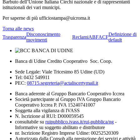
Barbuto dell’Unione Italiana Ciechi nazionale e di rappresentanti
istituzionali dei vari municipi.
Per saperne di più ufficiostampa@uicroma.it
Torna alle news
Disconoscimento
Definizione di
Trasparenza
Reclami
ABF
ACF
movimenti
default
Banca di Udine Credito Cooperativo Soc. Coop.
Sede Legale: Viale Tricesimo 85 Udine (UD)
Tel: 0432 549911
PEC:
08715.segreteria@actaliscertymail.it
Banca aderente al Gruppo Bancario Cooperativo Iccrea
Società partecipante al Gruppo IVA Gruppo Bancario
Cooperativo Iccrea P. IVA 15240741007
Soggetta alla vigilanza di IVASS
N. Iscrizione al RUI: D000059545
consultabile su
ruipubblico.ivass.it/rui-pubblica/ng
-
Informative su soggetto abilitato e distributore
nr. Iscrizione Registro Imprese Udine: 00252520309
Autorizzata dalla Consob alla prestazione dei servizi e attività