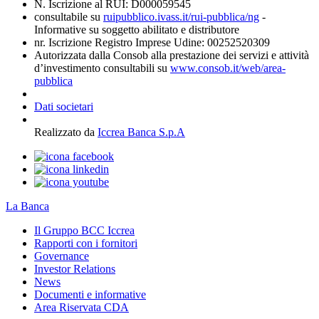
N. Iscrizione al RUI: D000059545
consultabile su
ruipubblico.ivass.it/rui-pubblica/ng
-
Informative su soggetto abilitato e distributore
nr. Iscrizione Registro Imprese Udine: 00252520309
Autorizzata dalla Consob alla prestazione dei servizi e attività
d’investimento consultabili su
www.consob.it/web/area-
pubblica
Dati societari
Realizzato da
Iccrea Banca S.p.A
La Banca
Il Gruppo BCC Iccrea
Rapporti con i fornitori
Governance
Investor Relations
News
Documenti e informative
Area Riservata CDA