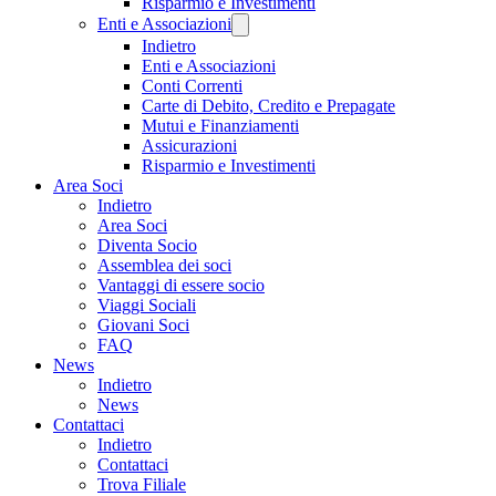
Risparmio e Investimenti
Enti e Associazioni
Indietro
Enti e Associazioni
Conti Correnti
Carte di Debito, Credito e Prepagate
Mutui e Finanziamenti
Assicurazioni
Risparmio e Investimenti
Area Soci
Indietro
Area Soci
Diventa Socio
Assemblea dei soci
Vantaggi di essere socio
Viaggi Sociali
Giovani Soci
FAQ
News
Indietro
News
Contattaci
Indietro
Contattaci
Trova Filiale