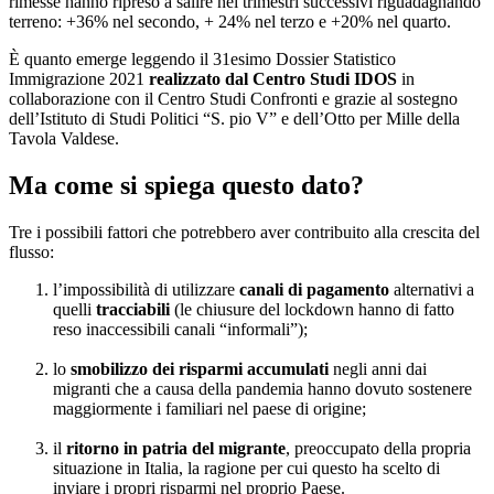
rimesse hanno ripreso a salire nei trimestri successivi riguadagnando
terreno: +36% nel secondo, + 24% nel terzo e +20% nel quarto.
È quanto emerge leggendo il 31esimo Dossier Statistico
Immigrazione 2021
realizzato dal Centro Studi IDOS
in
collaborazione con il Centro Studi Confronti e grazie al sostegno
dell’Istituto di Studi Politici “S. pio V” e dell’Otto per Mille della
Tavola Valdese.
Ma come si spiega questo dato?
Tre i possibili fattori che potrebbero aver contribuito alla crescita del
flusso:
l’impossibilità di utilizzare
canali di pagamento
alternativi a
quelli
tracciabili
(le chiusure del lockdown hanno di fatto
reso inaccessibili canali “informali”);
lo
smobilizzo dei risparmi accumulati
negli anni dai
migranti che a causa della pandemia hanno dovuto sostenere
maggiormente i familiari nel paese di origine;
il
ritorno in patria del migrante
, preoccupato della propria
situazione in Italia, la ragione per cui questo ha scelto di
inviare i propri risparmi nel proprio Paese.