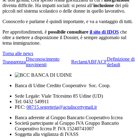
diventa difficile. Ha impatti sociali: si pensi all’
inclusione
dei più
piccoli nel sistema scolastico o delle donne in quello lavorativo.
Conoscerlo e parlarne è quindi importante, e va a vantaggio di tutti.
Per approfondimenti, è
possibile consultare
il sito di IDOS
che
oltre a mettere a disposizione il Dossier, è sempre aggiornato sul
tema immigrazione.
Torna alle news
Disconoscimento
Definizione di
Trasparenza
Reclami
ABF
ACF
movimenti
default
Banca di Udine Credito Cooperativo Soc. Coop.
Sede Legale: Viale Tricesimo 85 Udine (UD)
Tel: 0432 549911
PEC:
08715.segreteria@actaliscertymail.it
Banca aderente al Gruppo Bancario Cooperativo Iccrea
Società partecipante al Gruppo IVA Gruppo Bancario
Cooperativo Iccrea P. IVA 15240741007
Soggetta alla vigilanza di IVASS