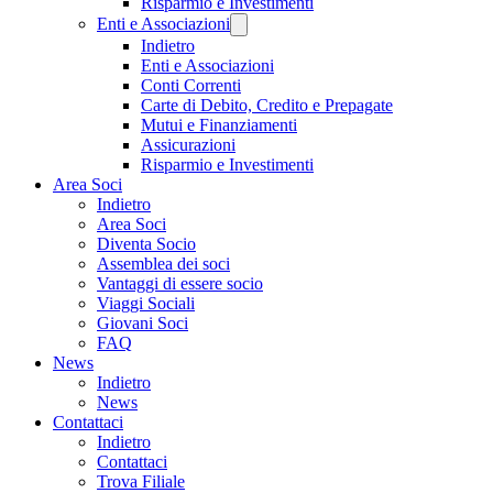
Risparmio e Investimenti
Enti e Associazioni
Indietro
Enti e Associazioni
Conti Correnti
Carte di Debito, Credito e Prepagate
Mutui e Finanziamenti
Assicurazioni
Risparmio e Investimenti
Area Soci
Indietro
Area Soci
Diventa Socio
Assemblea dei soci
Vantaggi di essere socio
Viaggi Sociali
Giovani Soci
FAQ
News
Indietro
News
Contattaci
Indietro
Contattaci
Trova Filiale