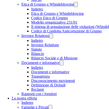
Etica di Gruppo e Whistleblowing
Indietro
Etica di Gruppo e Whistleblowing
Codice Etico di Gruppo
Modello organizzativo 231/01
Il sistema di segnalazione delle violazioni (Whistl
Codice di Condotta Anticorruzione di Gruppo
Investor Relations
Indietro
Investor Relations
Statuto
Bilancio
Bilancio Sociale e di Missione
Documenti e informative
Indietro
Documenti e informative
Trasparenza
Disconoscimento movimenti
Definizione di Default
Reclami
Rapporti con i fornitori
La nostra offerta
Indietro
Famiglie e Privati