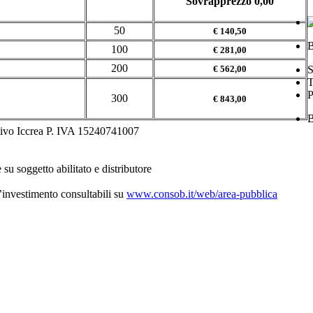
Sovrapprezzo 0,00
50
€ 140,50
B
100
€ 281,00
200
€ 562,00
S
T
300
€ 843,00
B
tivo Iccrea P. IVA 15240741007
 su soggetto abilitato e distributore
d’investimento consultabili su
www.consob.it/web/area-pubblica