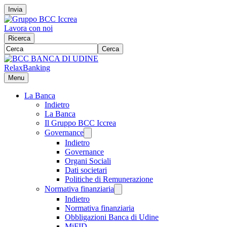
Invia
Lavora con noi
Ricerca
Cerca
RelaxBanking
Menu
La Banca
Indietro
La Banca
Il Gruppo BCC Iccrea
Governance
Indietro
Governance
Organi Sociali
Dati societari
Politiche di Remunerazione
Normativa finanziaria
Indietro
Normativa finanziaria
Obbligazioni Banca di Udine
MiFID