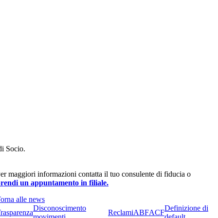
di Socio.
er maggiori informazioni contatta il tuo consulente di fiducia o
rendi un appuntamento in filiale.
orna alle news
Disconoscimento
Definizione di
rasparenza
Reclami
ABF
ACF
movimenti
default