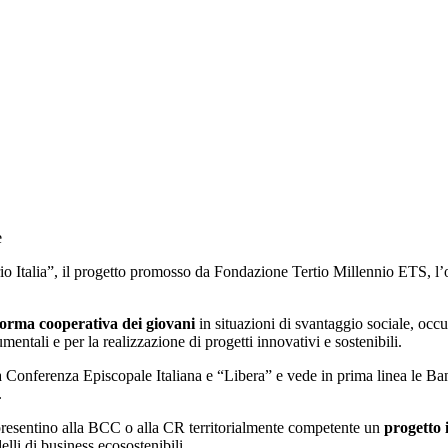
e
o Italia”, il progetto promosso da Fondazione Tertio Millennio ETS, l’
forma cooperativa dei giovani
in situazioni di svantaggio sociale, occ
umentali e per la realizzazione di progetti innovativi e sostenibili.
 Conferenza Episcopale Italiana e “Libera” e vede in prima linea le Ban
.
 presentino alla BCC o alla CR territorialmente competente un
progetto 
lli di business ecosostenibili.