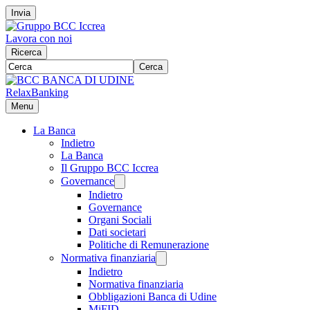
Invia
Lavora con noi
Ricerca
Cerca
RelaxBanking
Menu
La Banca
Indietro
La Banca
Il Gruppo BCC Iccrea
Governance
Indietro
Governance
Organi Sociali
Dati societari
Politiche di Remunerazione
Normativa finanziaria
Indietro
Normativa finanziaria
Obbligazioni Banca di Udine
MiFID