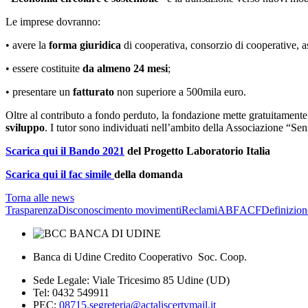
Le imprese dovranno:
• avere la
forma giuridica
di cooperativa, consorzio di cooperative, a
• essere costituite
da almeno 24 mesi
;
• presentare un
fatturato
non superiore a 500mila euro.
Oltre al contributo a fondo perduto, la fondazione mette gratuitament
sviluppo
. I tutor sono individuati nell’ambito della Associazione “Sen
Scarica qui il Bando 2021
del Progetto Laboratorio Italia
Scarica qui il fac simile
della domanda
Torna alle news
Trasparenza
Disconoscimento movimenti
Reclami
ABF
ACF
Definizion
Banca di Udine Credito Cooperativo Soc. Coop.
Sede Legale: Viale Tricesimo 85 Udine (UD)
Tel: 0432 549911
PEC:
08715.segreteria@actaliscertymail.it