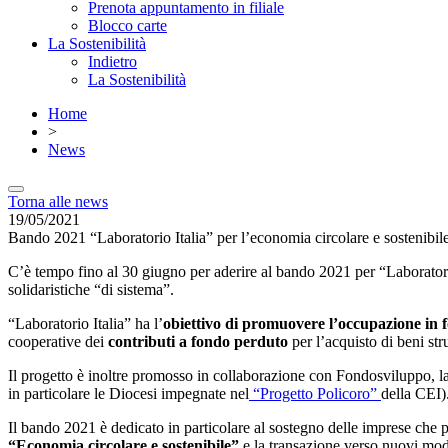
Prenota appuntamento in filiale
Blocco carte
La Sostenibilità
Indietro
La Sostenibilità
Home
>
News
Torna alle news
19/05/2021
Bando 2021 “Laboratorio Italia” per l’economia circolare e sostenibil
C’è tempo fino al 30 giugno per aderire al bando 2021 per “Laboratori
solidaristiche “di sistema”.
“Laboratorio Italia” ha l’
obiettivo di promuovere l’occupazione in 
cooperative dei
contributi a fondo perduto
per l’acquisto di beni str
Il progetto è inoltre promosso in collaborazione con Fondosviluppo, la
in particolare le Diocesi impegnate nel
“Progetto Policoro”
della CEI)
Il bando 2021 è dedicato in particolare al sostegno delle imprese che
“Economia circolare e sostenibile”
e la transazione verso nuovi mode