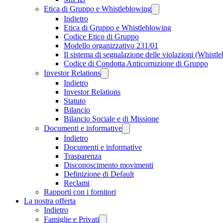
Etica di Gruppo e Whistleblowing
Indietro
Etica di Gruppo e Whistleblowing
Codice Etico di Gruppo
Modello organizzativo 231/01
Il sistema di segnalazione delle violazioni (Whistl
Codice di Condotta Anticorruzione di Gruppo
Investor Relations
Indietro
Investor Relations
Statuto
Bilancio
Bilancio Sociale e di Missione
Documenti e informative
Indietro
Documenti e informative
Trasparenza
Disconoscimento movimenti
Definizione di Default
Reclami
Rapporti con i fornitori
La nostra offerta
Indietro
Famiglie e Privati