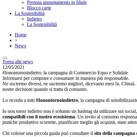
Prenota appuntamento in filiale
Blocco carte
La Sostenibilità
Indietro
La Sostenibilità
Home
>
News
Torna alle news
12/05/2021
#Ionontornoindietro: la campagna di Commercio Equo e Solidale
Informarsi per comprare e consumare in maniera più responsabile.
Ne usciremo diversi, ne usciremo migliori, dicevamo mesi fa. Chissà. 
nostre decisioni quando si tratta di consumo.
Lo ricorda a tutti
#Ionontornoindietro
, la campagna di sensibilizzaz
Io non torno indietro non è soltanto un hashtag da utilizzare sui social
compatibili con il nostro ecosistema
. Un invito al consumo responsabil
pratiche produttive scorrette, pianificare meglio gli acquisti, stare attent
Chi volesse una piccola guida può consultare il
sito della campagna