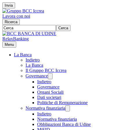
Invia
Lavora con noi
Ricerca
Cerca
RelaxBanking
Menu
La Banca
Indietro
La Banca
Il Gruppo BCC Iccrea
Governance
Indietro
Governance
Organi Sociali
Dati societari
Politiche di Remunerazione
Normativa finanziaria
Indietro
Normativa finanziaria
Obbligazioni Banca di Udine
MiFID