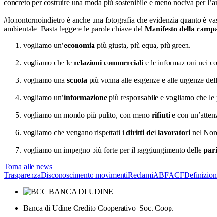
concreto per costruire una moda più sostenibile e meno nociva per l’
#Ionontornoindietro è anche una fotografia che evidenzia quanto è vast
ambientale. Basta leggere le parole chiave del
Manifesto della camp
vogliamo un’
economia
più giusta, più equa, più green.
vogliamo che le
relazioni commerciali
e le informazioni nei co
vogliamo una
scuola
più vicina alle esigenze e alle urgenze del
vogliamo un’
informazione
più responsabile e vogliamo che le 
vogliamo un mondo più pulito, con meno
rifiuti
e con un’attenz
vogliamo che vengano rispettati i
diritti dei lavoratori
nel Nord
vogliamo un impegno più forte per il raggiungimento delle
par
Torna alle news
Trasparenza
Disconoscimento movimenti
Reclami
ABF
ACF
Definizion
Banca di Udine Credito Cooperativo Soc. Coop.