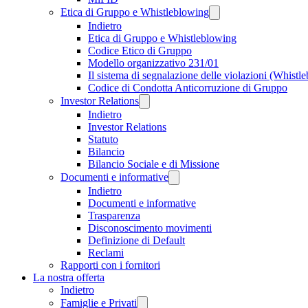
Etica di Gruppo e Whistleblowing
Indietro
Etica di Gruppo e Whistleblowing
Codice Etico di Gruppo
Modello organizzativo 231/01
Il sistema di segnalazione delle violazioni (Whistl
Codice di Condotta Anticorruzione di Gruppo
Investor Relations
Indietro
Investor Relations
Statuto
Bilancio
Bilancio Sociale e di Missione
Documenti e informative
Indietro
Documenti e informative
Trasparenza
Disconoscimento movimenti
Definizione di Default
Reclami
Rapporti con i fornitori
La nostra offerta
Indietro
Famiglie e Privati