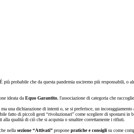
È più probabile che da questa pandemia usciremo più responsabili, o al
ione ideata da
Equo Garantito
, l'associazione di categoria che raccogl
, ma una dichiarazione di intenti o, se si preferisce, un incoraggiamento
e fatto di piccoli gesti “rivoluzionari” come scegliere di spostarsi in bic
i alla qualità di ciò che si acquista o smaltire correttamente i rifiuti.
che nella
sezione “Attivati”
propone
pratiche e consigli
su come compr