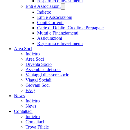
Risparmio e Investimenti
Enti e Associazioni
Indietro
Enti e Associazioni
Conti Correnti
Carte di Debito, Credito e Prepagate
Mutui e Finanziamenti
Assicurazioni
Risparmio e Investimenti
Area Soci
Indietro
Area Soci
Diventa Socio
Assemblea dei soci
Vantaggi di essere socio
Viaggi Sociali
Giovani Soci
FAQ
News
Indietro
News
Contattaci
Indietro
Contattaci
Trova Filiale