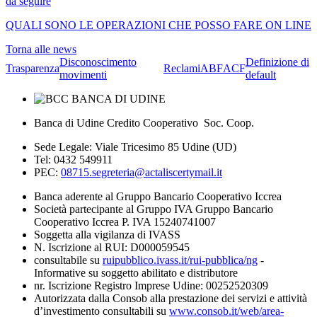
da seguire
QUALI SONO LE OPERAZIONI CHE POSSO FARE ON LINE
Torna alle news
Disconoscimento
Definizione di
Trasparenza
Reclami
ABF
ACF
movimenti
default
Banca di Udine Credito Cooperativo Soc. Coop.
Sede Legale: Viale Tricesimo 85 Udine (UD)
Tel: 0432 549911
PEC:
08715.segreteria@actaliscertymail.it
Banca aderente al Gruppo Bancario Cooperativo Iccrea
Società partecipante al Gruppo IVA Gruppo Bancario
Cooperativo Iccrea P. IVA 15240741007
Soggetta alla vigilanza di IVASS
N. Iscrizione al RUI: D000059545
consultabile su
ruipubblico.ivass.it/rui-pubblica/ng
-
Informative su soggetto abilitato e distributore
nr. Iscrizione Registro Imprese Udine: 00252520309
Autorizzata dalla Consob alla prestazione dei servizi e attività
d’investimento consultabili su
www.consob.it/web/area-