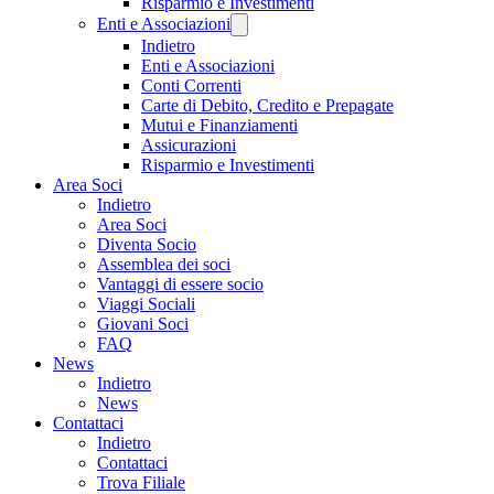
Risparmio e Investimenti
Enti e Associazioni
Indietro
Enti e Associazioni
Conti Correnti
Carte di Debito, Credito e Prepagate
Mutui e Finanziamenti
Assicurazioni
Risparmio e Investimenti
Area Soci
Indietro
Area Soci
Diventa Socio
Assemblea dei soci
Vantaggi di essere socio
Viaggi Sociali
Giovani Soci
FAQ
News
Indietro
News
Contattaci
Indietro
Contattaci
Trova Filiale