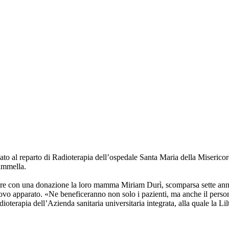
nato al reparto di Radioterapia dell’ospedale Santa Maria della Misericord
mammella.
ordare con una donazione la loro mamma Miriam Durì, scomparsa sette a
ovo apparato. «Ne beneficeranno non solo i pazienti, ma anche il persona
ioterapia dell’Azienda sanitaria universitaria integrata, alla quale la L