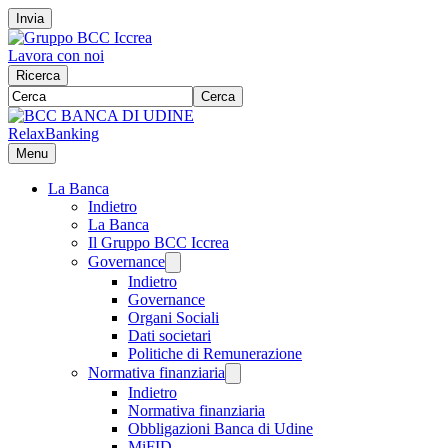
Invia
Lavora con noi
Ricerca
Cerca
RelaxBanking
Menu
La Banca
Indietro
La Banca
Il Gruppo BCC Iccrea
Governance
Indietro
Governance
Organi Sociali
Dati societari
Politiche di Remunerazione
Normativa finanziaria
Indietro
Normativa finanziaria
Obbligazioni Banca di Udine
MiFID