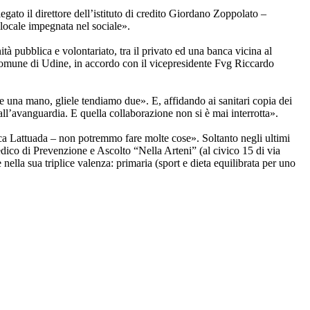
egato il direttore dell’istituto di credito Giordano Zoppolato –
 locale impegnata nel sociale».
tà pubblica e volontariato, tra il privato ed una banca vicina al
l Comune di Udine, in accordo con il vicepresidente Fvg Riccardo
e una mano, gliele tendiamo due». E, affidando ai sanitari copia dei
ll’avanguardia. E quella collaborazione non si è mai interrotta».
uca Lattuada – non potremmo fare molte cose». Soltanto negli ultimi
edico di Prevenzione e Ascolto “Nella Arteni” (al civico 15 di via
nella sua triplice valenza: primaria (sport e dieta equilibrata per uno