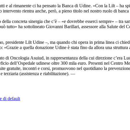
tti e al rimanente ci ha pensato la Banca di Udine. «Con la Lilt – ha spi
intervento rientra anche, però, a pieno titolo nel nostro ruolo di banca
o della concreta sinergia che c’è – «e dovrebbe esserci sempre» – tra sani
 può tutto» ha sottolineato Giovanni Barillari, assessore alla Salute de
o, presidente Lilt Udine –, ma quando chi opera in prima linea ci chied
 «Grazie a quella donazione Udine è stata fino da allora una struttura a
nto di Oncologia Asuiud, in rappresentanza della cui direzione c’era L
neficio dell’Ospedale udinese oltre 300 mila euro. Presenti nel Centro M
ite gratuite, incontri e corsi, promuovono nel quotidiano la prevenzione 
e terziaria (assistenza e riabilitazione). —
e di default