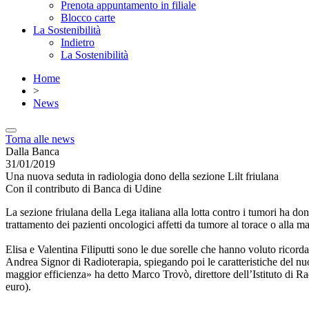
Prenota appuntamento in filiale
Blocco carte
La Sostenibilità
Indietro
La Sostenibilità
Home
>
News
Torna alle news
Dalla Banca
31/01/2019
Una nuova seduta in radiologia dono della sezione Lilt friulana
Con il contributo di Banca di Udine
La sezione friulana della Lega italiana alla lotta contro i tumori ha do
trattamento dei pazienti oncologici affetti da tumore al torace o alla 
Elisa e Valentina Filiputti sono le due sorelle che hanno voluto ric
Andrea Signor di Radioterapia, spiegando poi le caratteristiche del nu
maggior efficienza» ha detto Marco Trovò, direttore dell’Istituto di Rad
euro).