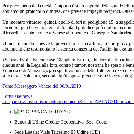
Per poco meno della metà, l’importo è stato coperto delle sorelle Filipu
abbiamo un protocollo d’intesa, che prevede impegni reciproci. Questo 
Un incontro virtuoso, quindi, quello di ieri al padiglione 15, a suggell
territorio, perché «in materia di Sanità il pubblico può molto, ma non
Riccardi, assente perché a Varese al funerale di Giuseppe Zamberletti.
«Il nostro core business è la prevenzione – ha affermato Giorgio Arpin
documenti che testimoniano la storica consegna del Radio, ha aggiunto:
«Senza di voi – ha concluso Gianpiero Fasola, direttore del dipartime
cinque anni, la Lega alla lotta contro i tumori nostrana ha speso a be
Francesco di Manzano), gli esperti volontari della Lilt per mezzo di vis
stile di vita salutare), secondaria (diagnosi precoce come lo screening) 
Fonte Messaggero Veneto del 30/01/2019
Torna alle news
Trasparenza
Disconoscimento movimenti
Reclami
ABF
ACF
Definizion
Banca di Udine Credito Cooperativo Soc. Coop.
Sede Legale: Viale Tricesimo 85 Udine (UD)