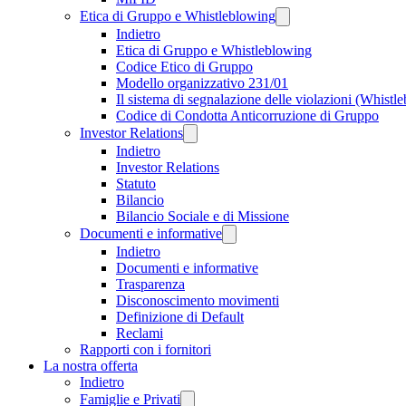
Etica di Gruppo e Whistleblowing
Indietro
Etica di Gruppo e Whistleblowing
Codice Etico di Gruppo
Modello organizzativo 231/01
Il sistema di segnalazione delle violazioni (Whistl
Codice di Condotta Anticorruzione di Gruppo
Investor Relations
Indietro
Investor Relations
Statuto
Bilancio
Bilancio Sociale e di Missione
Documenti e informative
Indietro
Documenti e informative
Trasparenza
Disconoscimento movimenti
Definizione di Default
Reclami
Rapporti con i fornitori
La nostra offerta
Indietro
Famiglie e Privati