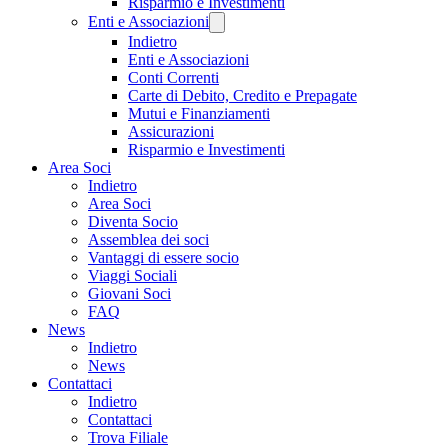
Risparmio e Investimenti
Enti e Associazioni
Indietro
Enti e Associazioni
Conti Correnti
Carte di Debito, Credito e Prepagate
Mutui e Finanziamenti
Assicurazioni
Risparmio e Investimenti
Area Soci
Indietro
Area Soci
Diventa Socio
Assemblea dei soci
Vantaggi di essere socio
Viaggi Sociali
Giovani Soci
FAQ
News
Indietro
News
Contattaci
Indietro
Contattaci
Trova Filiale