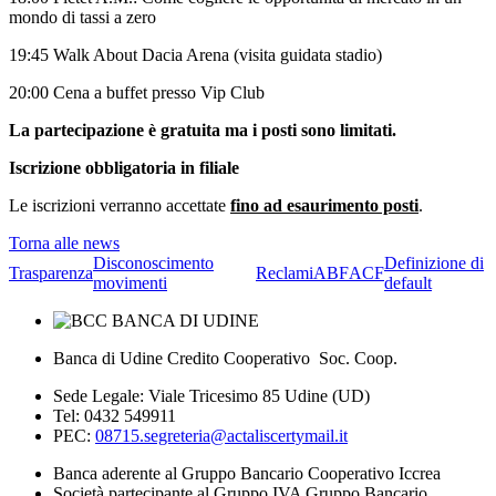
mondo di tassi a zero
19:45 Walk About Dacia Arena (visita guidata stadio)
20:00 Cena a buffet presso Vip Club
La partecipazione è gratuita ma i posti sono limitati.
Iscrizione obbligatoria in filiale
Le iscrizioni verranno accettate
fino ad esaurimento posti
.
Torna alle news
Disconoscimento
Definizione di
Trasparenza
Reclami
ABF
ACF
movimenti
default
Banca di Udine Credito Cooperativo Soc. Coop.
Sede Legale: Viale Tricesimo 85 Udine (UD)
Tel: 0432 549911
PEC:
08715.segreteria@actaliscertymail.it
Banca aderente al Gruppo Bancario Cooperativo Iccrea
Società partecipante al Gruppo IVA Gruppo Bancario