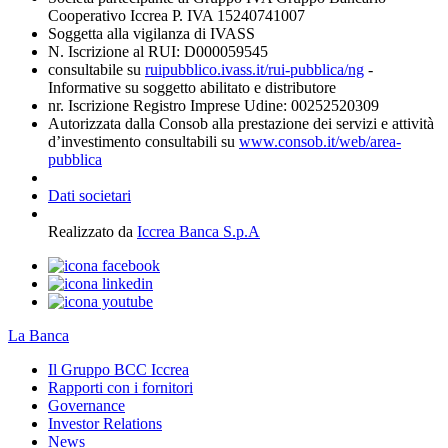
Cooperativo Iccrea P. IVA 15240741007
Soggetta alla vigilanza di IVASS
N. Iscrizione al RUI: D000059545
consultabile su
ruipubblico.ivass.it/rui-pubblica/ng
-
Informative su soggetto abilitato e distributore
nr. Iscrizione Registro Imprese Udine: 00252520309
Autorizzata dalla Consob alla prestazione dei servizi e attività
d’investimento consultabili su
www.consob.it/web/area-
pubblica
Dati societari
Realizzato da
Iccrea Banca S.p.A
La Banca
Il Gruppo BCC Iccrea
Rapporti con i fornitori
Governance
Investor Relations
News