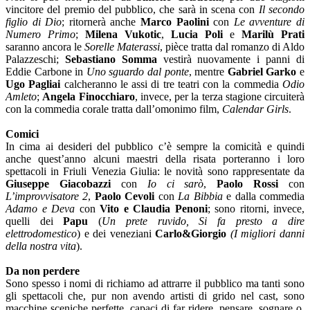
vincitore del premio del pubblico, che sarà in scena con
Il secondo
figlio di Dio
; ritornerà anche
Marco Paolini
con
Le avventure di
Numero Primo
;
Milena Vukotic
,
Lucia Poli
e
Marilù Prati
saranno ancora le
Sorelle Materassi
, pièce tratta dal romanzo di Aldo
Palazzeschi;
Sebastiano Somma
vestirà nuovamente i panni di
Eddie Carbone in
Uno sguardo dal ponte
, mentre
Gabriel Garko
e
Ugo Pagliai
calcheranno le assi di tre teatri con la commedia
Odio
Amleto
;
Angela Finocchiaro
, invece, per la terza stagione circuiterà
con la commedia corale tratta dall’omonimo film,
Calendar Girls
.
Comici
In cima ai desideri del pubblico c’è sempre la comicità e quindi
anche quest’anno alcuni maestri della risata porteranno i loro
spettacoli in Friuli Venezia Giulia: le novità sono rappresentate da
Giuseppe Giacobazzi
con
Io ci sarò
,
Paolo Rossi
con
L’improvvisatore 2
,
Paolo Cevoli
con
La Bibbia
e dalla commedia
Adamo e Deva
con
Vito e Claudia Penoni
; sono ritorni, invece,
quelli dei
Papu
(
Un prete ruvido, Si fa presto a dire
elettrodomestico
) e dei veneziani
Carlo&Giorgio
(I migliori danni
della nostra vita
).
Da non perdere
Sono spesso i nomi di richiamo ad attrarre il pubblico ma tanti sono
gli spettacoli che, pur non avendo artisti di grido nel cast, sono
macchine sceniche perfette, capaci di far ridere, pensare, sognare o,