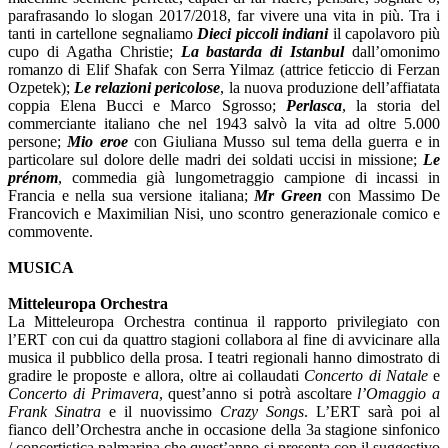
parafrasando lo slogan 2017/2018, far vivere una vita in più. Tra i
tanti in cartellone segnaliamo
Dieci piccoli indiani
il capolavoro più
cupo di Agatha Christie;
La bastarda di Istanbul
dall’omonimo
romanzo di Elif Shafak con Serra Yilmaz (attrice feticcio di Ferzan
Ozpetek);
Le relazioni pericolose
, la nuova produzione dell’affiatata
coppia Elena Bucci e Marco Sgrosso;
Perlasca
, la storia del
commerciante italiano che nel 1943 salvò la vita ad oltre 5.000
persone;
Mio eroe
con Giuliana Musso sul tema della guerra e in
particolare sul dolore delle madri dei soldati uccisi in missione;
Le
prénom
, commedia già lungometraggio campione di incassi in
Francia e nella sua versione italiana;
Mr Green
con Massimo De
Francovich e Maximilian Nisi, uno scontro generazionale comico e
commovente.
MUSICA
Mitteleuropa Orchestra
La Mitteleuropa Orchestra continua il rapporto privilegiato con
l’ERT con cui da quattro stagioni collabora al fine di avvicinare alla
musica il pubblico della prosa. I teatri regionali hanno dimostrato di
gradire le proposte e allora, oltre ai collaudati
Concerto di Natale
e
Concerto di Primavera
, quest’anno si potrà ascoltare
l’Omaggio a
Frank Sinatra
e il nuovissimo
Crazy Songs
. L’ERT sarà poi al
fianco dell’Orchestra anche in occasione della 3a stagione sinfonico
/ concertistica palmarina che quest’anno si presenta con il suggestivo