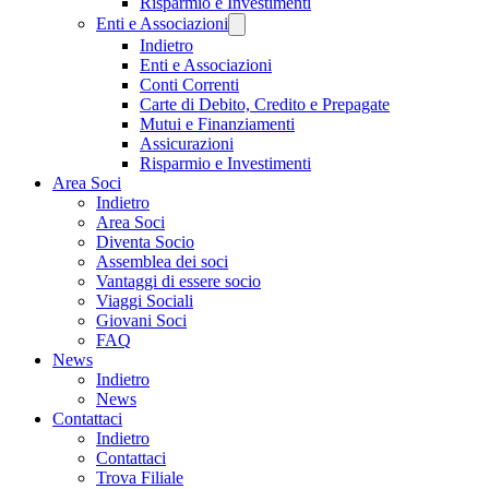
Risparmio e Investimenti
Enti e Associazioni
Indietro
Enti e Associazioni
Conti Correnti
Carte di Debito, Credito e Prepagate
Mutui e Finanziamenti
Assicurazioni
Risparmio e Investimenti
Area Soci
Indietro
Area Soci
Diventa Socio
Assemblea dei soci
Vantaggi di essere socio
Viaggi Sociali
Giovani Soci
FAQ
News
Indietro
News
Contattaci
Indietro
Contattaci
Trova Filiale