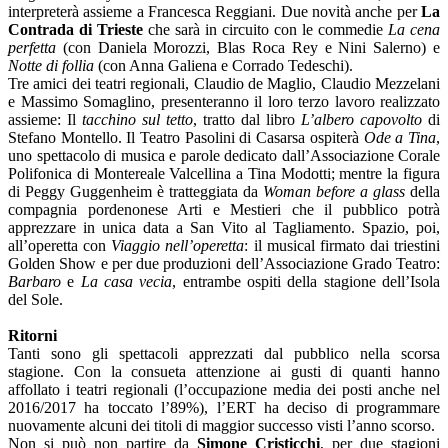
interpreterà assieme a Francesca Reggiani. Due novità anche per
La
Contrada di Trieste
che sarà in circuito con le commedie
La cena
perfetta
(con Daniela Morozzi, Blas Roca Rey e Nini Salerno) e
Notte di follia
(con Anna Galiena e Corrado Tedeschi).
Tre amici dei teatri regionali, Claudio de Maglio, Claudio Mezzelani
e Massimo Somaglino, presenteranno il loro terzo lavoro realizzato
assieme: Il
tacchino sul tetto
, tratto dal libro
L’albero capovolto
di
Stefano Montello. Il Teatro Pasolini di Casarsa ospiterà
Ode a Tina
,
uno spettacolo di musica e parole dedicato dall’Associazione Corale
Polifonica di Montereale Valcellina a Tina Modotti; mentre la figura
di Peggy Guggenheim è tratteggiata da
Woman before a glass
della
compagnia pordenonese Arti e Mestieri che il pubblico potrà
apprezzare in unica data a San Vito al Tagliamento. Spazio, poi,
all’operetta con
Viaggio nell’operetta
: il musical firmato dai triestini
Golden Show e per due produzioni dell’Associazione Grado Teatro:
Barbaro
e
La casa vecia
, entrambe ospiti della stagione dell’Isola
del Sole.
Ritorni
Tanti sono gli spettacoli apprezzati dal pubblico nella scorsa
stagione. Con la consueta attenzione ai gusti di quanti hanno
affollato i teatri regionali (l’occupazione media dei posti anche nel
2016/2017 ha toccato l’89%), l’ERT ha deciso di programmare
nuovamente alcuni dei titoli di maggior successo visti l’anno scorso.
Non si può non partire da
Simone Cristicchi
, per due stagioni