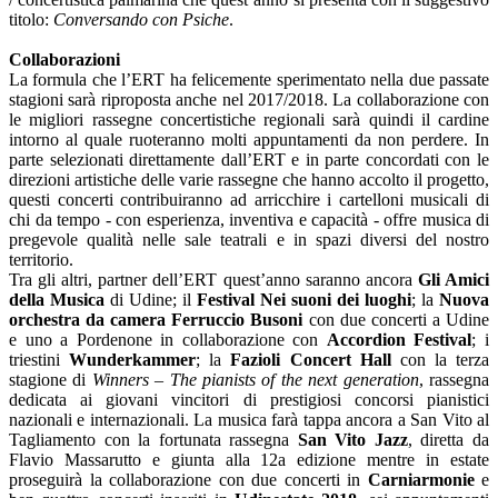
titolo:
Conversando con Psiche
.
Collaborazioni
La formula che l’ERT ha felicemente sperimentato nella due passate
stagioni sarà riproposta anche nel 2017/2018. La collaborazione con
le migliori rassegne concertistiche regionali sarà quindi il cardine
intorno al quale ruoteranno molti appuntamenti da non perdere. In
parte selezionati direttamente dall’ERT e in parte concordati con le
direzioni artistiche delle varie rassegne che hanno accolto il progetto,
questi concerti contribuiranno ad arricchire i cartelloni musicali di
chi da tempo - con esperienza, inventiva e capacità - offre musica di
pregevole qualità nelle sale teatrali e in spazi diversi del nostro
territorio.
Tra gli altri, partner dell’ERT quest’anno saranno ancora
Gli Amici
della Musica
di Udine; il
Festival Nei suoni dei luoghi
; la
Nuova
orchestra da camera Ferruccio Busoni
con due concerti a Udine
e uno a Pordenone in collaborazione con
Accordion Festival
; i
triestini
Wunderkammer
; la
Fazioli Concert Hall
con la terza
stagione di
Winners – The pianists of the next generation
, rassegna
dedicata ai giovani vincitori di prestigiosi concorsi pianistici
nazionali e internazionali. La musica farà tappa ancora a San Vito al
Tagliamento con la fortunata rassegna
San Vito Jazz
, diretta da
Flavio Massarutto e giunta alla 12a edizione mentre in estate
proseguirà la collaborazione con due concerti in
Carniarmonie
e