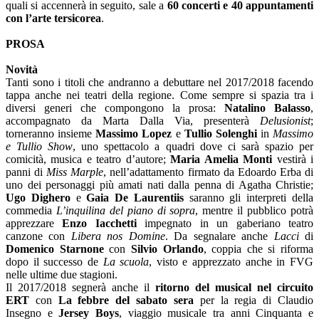
quali si accennerà in seguito, sale a
60 concerti e 40 appuntamenti
con l’arte tersicorea
.
PROSA
Novità
Tanti sono i titoli che andranno a debuttare nel 2017/2018 facendo
tappa anche nei teatri della regione. Come sempre si spazia tra i
diversi generi che compongono la prosa:
Natalino Balasso
,
accompagnato da Marta Dalla Via, presenterà
Delusionist
;
torneranno insieme
Massimo Lopez
e
Tullio Solenghi
in
Massimo
e Tullio Show
, uno spettacolo a quadri dove ci sarà spazio per
comicità, musica e teatro d’autore;
Maria Amelia Monti
vestirà i
panni di
Miss Marple
, nell’adattamento firmato da Edoardo Erba di
uno dei personaggi più amati nati dalla penna di Agatha Christie;
Ugo Dighero
e
Gaia De Laurentiis
saranno gli interpreti della
commedia
L’inquilina del piano di sopra
, mentre il pubblico potrà
apprezzare
Enzo Iacchetti
impegnato in un gaberiano teatro
canzone con
Libera nos Domine
. Da segnalare anche
Lacci
di
Domenico Starnone
con
Silvio Orlando
, coppia che si riforma
dopo il successo de
La scuola
, visto e apprezzato anche in FVG
nelle ultime due stagioni.
Il 2017/2018 segnerà anche il
ritorno del musical nel circuito
ERT
con
La febbre del sabato sera
per la regia di Claudio
Insegno e
Jersey Boys
, viaggio musicale tra anni Cinquanta e