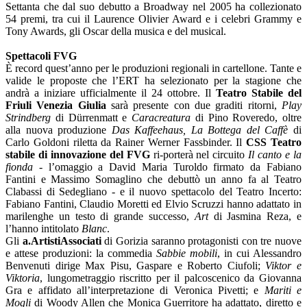
Settanta che dal suo debutto a Broadway nel 2005 ha collezionato
54 premi, tra cui il Laurence Olivier Award e i celebri Grammy e
Tony Awards, gli Oscar della musica e del musical.
Spettacoli FVG
È record quest’anno per le produzioni regionali in cartellone. Tante e
valide le proposte che l’ERT ha selezionato per la stagione che
andrà a iniziare ufficialmente il 24 ottobre. Il
Teatro Stabile del
Friuli Venezia Giulia
sarà presente con due graditi ritorni,
Play
Strindberg
di Dürrenmatt e
Caracreatura
di Pino Roveredo, oltre
alla nuova produzione
Das Kaffeehaus, La Bottega del Caffè
di
Carlo Goldoni riletta da Rainer Werner Fassbinder. Il
CSS Teatro
stabile di innovazione del FVG
ri-porterà nel circuito
Il canto e la
fionda
- l’omaggio a David Maria Turoldo firmato da Fabiano
Fantini e Massimo Somaglino che debuttò un anno fa al Teatro
Clabassi di Sedegliano - e il nuovo spettacolo del Teatro Incerto:
Fabiano Fantini, Claudio Moretti ed Elvio Scruzzi hanno adattato in
marilenghe un testo di grande successo,
Art
di Jasmina Reza, e
l’hanno intitolato
Blanc
.
Gli
a.ArtistiAssociati
di Gorizia saranno protagonisti con tre nuove
e attese produzioni: la commedia
Sabbie mobili
, in cui Alessandro
Benvenuti dirige Max Pisu, Gaspare e Roberto Ciufoli;
Viktor e
Viktoria
, lungometraggio riscritto per il palcoscenico da Giovanna
Gra e affidato all’interpretazione di Veronica Pivetti; e
Mariti e
Mogli
di Woody Allen che Monica Guerritore ha adattato, diretto e