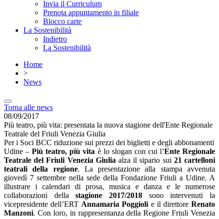
Invia il Curriculum
Prenota appuntamento in filiale
Blocco carte
La Sostenibilità
Indietro
La Sostenibilità
Home
>
News
Torna alle news
08/09/2017
Più teatro, più vita: presentata la nuova stagione dell'Ente Regionale
Teatrale del Friuli Venezia Giulia
Per i Soci BCC riduzione sui prezzi dei biglietti e degli abbonamenti
Udine –
Più teatro, più vita
è lo slogan con cui l’
Ente Regionale
Teatrale del Friuli Venezia Giulia
alza il sipario sui
21 cartelloni
teatrali della regione
. La presentazione alla stampa avvenuta
giovedì 7 settembre nella sede della Fondazione Friuli a Udine. A
illustrare i calendari di prosa, musica e danza e le numerose
collaborazioni della
stagione 2017/2018
sono intervenuti la
vicepresidente dell’ERT
Annamaria Poggioli
e il direttore
Renato
Manzoni
. Con loro, in rappresentanza della Regione Friuli Venezia