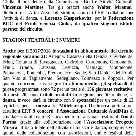
Giulia, il presidente della Commissione Beni e Attività Culturali,
Vincenzo Martines
. Tra gli oratori anche
Walter Mramor
,
direttore di a.ArtistiAssociati, struttura con cui l’ERT collabora per
l’attività di danza, e
Lorenzo Kasperkovitz
, per la
Federazione
BCC del Friuli Venezia Giulia, da quattro stagioni istituto
partner del circuito.
STAGIONI TEATRALI: I NUMERI
Anche per il 2017/2018 le stagioni in abbonamento del circuito
regionale saranno 21
: Artegna, Casarsa della Delizia, Cividale del
Friuli, Colugna di Tavagnacco, Codroipo, Cordenons, Gemona del
Friuli, Grado, Latisana, Lestizza, Maniago, Monfalcone,
Palmanova, Pontebba, Premariacco, Sacile, San Daniele del Friuli,
San Vito al Tagliamento, Sedegliano, Tolmezzo e Zoppola. Per
quanto concerne le
rassegne in abbonamento
, gli
spettacoli di
prosa
programmati sono
72
per un totale di
156 giornate recitative
;
di questi
20
sono i
titoli prodotti in regione
per
50
repliche; la
danza
, invece, sarà in circuito con
9 spettacoli
per un totale di
13
repliche; per la
musica
la
Mitteleuropa Orchestra
porterà nei
cartelloni ERT
9 concerti
, l’
Associazione Culturale AudiMus
di
Cividale sarà al Teatro Ristori, mentre a Latisana si esibirà il
Trio di
Parma
grazie alla collaborazione con l’
Associazione Progetto
Musica
. Il dato totale dell’attività di musica e danza, comprensivo
quindi delle collaborazioni con associazioni, enti e festival delle