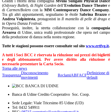
Graditi i ritorni della compagnia
Mvula Sungani Physical Dance
(
Odyssey Ballet
), di
Night Garden
dell’
Evolution Dance Theater
e
di
Carmen/Bolero
con la
MM Contemporary Dance Company
.
Tra gli altri appuntamenti, segnaliamo le étoile
Sabrina Brazzo
e
Andrea Volpintesta
, protagonisti in
Il mantello di pelle di drago
e
in
Opera Danza Festival
.
Proseguirà, inoltre, la stretta collaborazione con la
compagnia
Arearea
di Udine, unica realtà professionale che opera nel campo
della produzione di danza nella nostra regione.
Tutte le stagioni possono essere consultate sul sito
www.ertfvg.it
.
A tutti i Soci BCC è riservata la riduzione sui prezzi dei biglietti
e degli abbonamenti. Per avere diritto alla riduzione è
necessario presentare la Carta Socio.
Torna alle news
Disconoscimento
Definizione di
Trasparenza
Reclami
ABF
ACF
movimenti
default
Banca di Udine Credito Cooperativo Soc. Coop.
Sede Legale: Viale Tricesimo 85 Udine (UD)
Tel: 0432 549911
PEC:
08715.segreteria@actaliscertymail.it