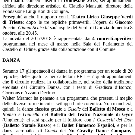
ben quattro concerti inseriti in
Udinestate 2018
, sei appuntamenti
affidati alla direzione artistica di Claudio Mansutti, direttore della
Fondazione Luigi Bon di Colugna.
Proseguirà anche il rapporto con il
Teatro Lirico Giuseppe Verdi
di Trieste
: dopo le tre repliche primaverili, l’opera di Giacomo
Puccini
Gianni Schicchi
sarà ospite del Verdi di Gorizia domenica 8
ottobre, alle 20.45.
La novità del 2017/2018 è rappresentata dai
4 concerti-aperitivo
programmati nel mese di marzo nella Sala del Parlamento del
Castello di Udine, grazie alla collaborazione con il Comune.
DANZA
Saranno 17 gli spettacoli di danza in programma per un totale di 20
repliche, delle quali 13 nei cartelloni ERT e 7 quali appuntamenti
che il circuito realizza in collaborazione, nel solco della tradizione
ereditata dal Circuito Danza, con i teatri di Gradisca d’Isonzo,
Cormons e Azzano Decimo.
Walter Mramor ha pensato a un programma che presenti il meglio
delle diverse forme in cui si sviluppa l’arte coreutica. Non mancherà,
quindi, la danza classica grazie a
Giselle
del
Balletto di Mosca
e a
Romeo e Giulietta
del
Balletto del Teatro Nazionale di Györ
(Ungheria); ci sarà spazio per il folklore con
I Cosacchi del Don
(
Balletto Statale Russo
) e il
Ballet Flamenco Español
, e per la
danza acrobatica di
Comix
dei
No Gravity Dance Company
.