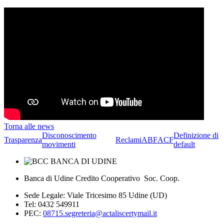
Torna alle news
Disconoscimento
Definizione di
Trasparenza
Reclami
ABF
ACF
movimenti
default
Banca di Udine Credito Cooperativo Soc. Coop.
Sede Legale: Viale Tricesimo 85 Udine (UD)
Tel: 0432 549911
PEC:
08715.segreteria@actaliscertymail.it