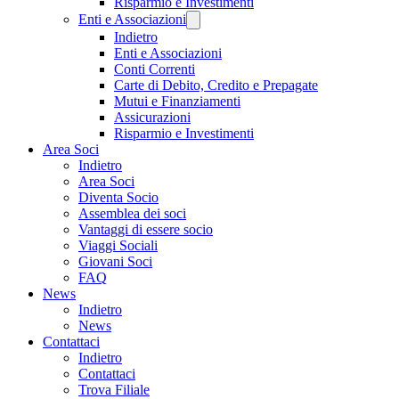
Risparmio e Investimenti
Enti e Associazioni
Indietro
Enti e Associazioni
Conti Correnti
Carte di Debito, Credito e Prepagate
Mutui e Finanziamenti
Assicurazioni
Risparmio e Investimenti
Area Soci
Indietro
Area Soci
Diventa Socio
Assemblea dei soci
Vantaggi di essere socio
Viaggi Sociali
Giovani Soci
FAQ
News
Indietro
News
Contattaci
Indietro
Contattaci
Trova Filiale