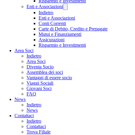
Risparmio e Investimenti
Enti e Associazioni
Indietro
Enti e Associazioni
Conti Correnti
Carte di Debito, Credito e Prepagate
Mutui e Finanziamenti
Assicurazioni
Risparmio e Investimenti
Area Soci
Indietro
Area Soci
Diventa Socio
Assemblea dei soci
Vantaggi di essere socio
Viaggi Sociali
Giovani Soci
FAQ
News
Indietro
News
Contattaci
Indietro
Contattaci
Trova Filiale