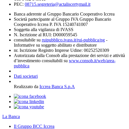
PEC:
08715.segreteria@actaliscertymail.it
Banca aderente al Gruppo Bancario Cooperativo Iccrea
Società partecipante al Gruppo IVA Gruppo Bancario
Cooperativo Iccrea P. IVA 15240741007
Soggetta alla vigilanza di IVASS
N. Iscrizione al RUI: D000059545
consultabile su
ruipubblico.ivass.it/rui-pubblica/ng
-
Informative su soggetto abilitato e distributore
nr. Iscrizione Registro Imprese Udine: 00252520309
Autorizzata dalla Consob alla prestazione dei servizi e attività
d’investimento consultabili su
www.consob.it/web/area-
pubblica
Dati societari
Realizzato da
Iccrea Banca S.p.A
La Banca
Il Gruppo BCC Iccrea