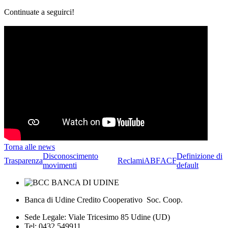
Continuate a seguirci!
Torna alle news
Disconoscimento
Definizione di
Trasparenza
Reclami
ABF
ACF
movimenti
default
Banca di Udine Credito Cooperativo Soc. Coop.
Sede Legale: Viale Tricesimo 85 Udine (UD)
Tel: 0432 549911