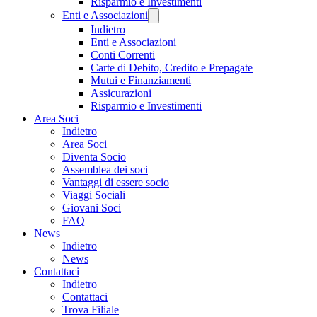
Risparmio e Investimenti
Enti e Associazioni
Indietro
Enti e Associazioni
Conti Correnti
Carte di Debito, Credito e Prepagate
Mutui e Finanziamenti
Assicurazioni
Risparmio e Investimenti
Area Soci
Indietro
Area Soci
Diventa Socio
Assemblea dei soci
Vantaggi di essere socio
Viaggi Sociali
Giovani Soci
FAQ
News
Indietro
News
Contattaci
Indietro
Contattaci
Trova Filiale