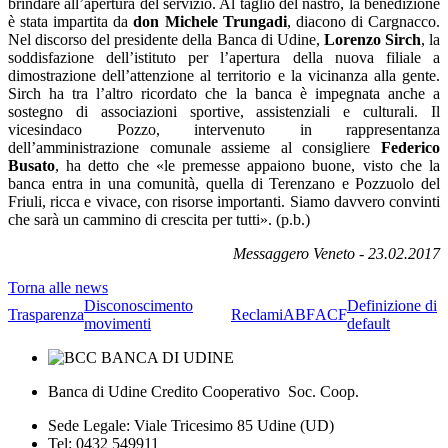
brindare all’apertura del servizio. Al taglio del nastro, la benedizione
è stata impartita da
don Michele Trungadi
, diacono di Cargnacco.
Nel discorso del presidente della Banca di Udine,
Lorenzo Sirch
, la
soddisfazione dell’istituto per l’apertura della nuova filiale a
dimostrazione dell’attenzione al territorio e la vicinanza alla gente.
Sirch ha tra l’altro ricordato che la banca è impegnata anche a
sostegno di associazioni sportive, assistenziali e culturali. Il
vicesindaco Pozzo, intervenuto in rappresentanza
dell’amministrazione comunale assieme al consigliere
Federico
Busato
, ha detto che «le premesse appaiono buone, visto che la
banca entra in una comunità, quella di Terenzano e Pozzuolo del
Friuli, ricca e vivace, con risorse importanti. Siamo davvero convinti
che sarà un cammino di crescita per tutti». (p.b.)
Messaggero Veneto - 23.02.2017
Torna alle news
Disconoscimento
Definizione di
Trasparenza
Reclami
ABF
ACF
movimenti
default
Banca di Udine Credito Cooperativo Soc. Coop.
Sede Legale: Viale Tricesimo 85 Udine (UD)
Tel: 0432 549911