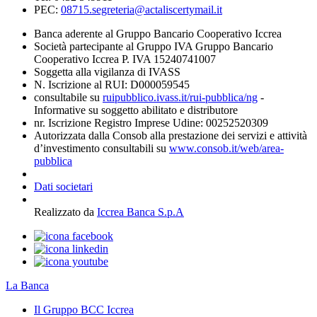
PEC:
08715.segreteria@actaliscertymail.it
Banca aderente al Gruppo Bancario Cooperativo Iccrea
Società partecipante al Gruppo IVA Gruppo Bancario
Cooperativo Iccrea P. IVA 15240741007
Soggetta alla vigilanza di IVASS
N. Iscrizione al RUI: D000059545
consultabile su
ruipubblico.ivass.it/rui-pubblica/ng
-
Informative su soggetto abilitato e distributore
nr. Iscrizione Registro Imprese Udine: 00252520309
Autorizzata dalla Consob alla prestazione dei servizi e attività
d’investimento consultabili su
www.consob.it/web/area-
pubblica
Dati societari
Realizzato da
Iccrea Banca S.p.A
La Banca
Il Gruppo BCC Iccrea