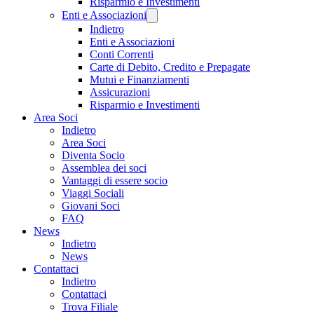
Risparmio e Investimenti
Enti e Associazioni
Indietro
Enti e Associazioni
Conti Correnti
Carte di Debito, Credito e Prepagate
Mutui e Finanziamenti
Assicurazioni
Risparmio e Investimenti
Area Soci
Indietro
Area Soci
Diventa Socio
Assemblea dei soci
Vantaggi di essere socio
Viaggi Sociali
Giovani Soci
FAQ
News
Indietro
News
Contattaci
Indietro
Contattaci
Trova Filiale