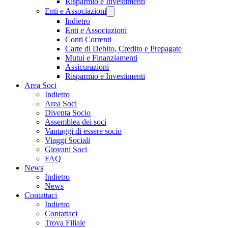
Risparmio e Investimenti
Enti e Associazioni
Indietro
Enti e Associazioni
Conti Correnti
Carte di Debito, Credito e Prepagate
Mutui e Finanziamenti
Assicurazioni
Risparmio e Investimenti
Area Soci
Indietro
Area Soci
Diventa Socio
Assemblea dei soci
Vantaggi di essere socio
Viaggi Sociali
Giovani Soci
FAQ
News
Indietro
News
Contattaci
Indietro
Contattaci
Trova Filiale