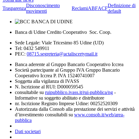
Disconoscimento
Definizione di
Trasparenza
Reclami
ABF
ACF
movimenti
default
Banca di Udine Credito Cooperativo Soc. Coop.
Sede Legale: Viale Tricesimo 85 Udine (UD)
Tel: 0432 549911
PEC:
08715.segreteria@actaliscertymail.it
Banca aderente al Gruppo Bancario Cooperativo Iccrea
Società partecipante al Gruppo IVA Gruppo Bancario
Cooperativo Iccrea P. IVA 15240741007
Soggetta alla vigilanza di IVASS
N. Iscrizione al RUI: D000059545
consultabile su
ruipubblico.ivass.it/rui-pubblica/ng
-
Informative su soggetto abilitato e distributore
nr. Iscrizione Registro Imprese Udine: 00252520309
Autorizzata dalla Consob alla prestazione dei servizi e attività
d’investimento consultabili su
www.consob.it/web/area-
pubblica
Dati societari