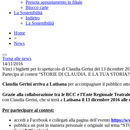
Prenota appuntamento in filiale
Blocco carte
La Sostenibilità
Indietro
La Sostenibilità
Home
>
News
Torna alle news
14/11/2016
Vinci i biglietti per lo spettacolo di Claudia Gerini del 13 dicembre 2
Partecipa al contest “STORIE DI CLAUDIA. E LA TUA STORIA?” e 
Claudia Gerini arriva a Latisana
per accompagnare il pubblico attrave
Grazie alla collaborazione tra le BCC e l’Ente Regionale Teatrale
con Claudia Gerini, che si terrà a
Latisana il 13 dicembre 2016 alle 
Per partecipare al contest:
accedi a Facebook e collegati alla pagina dell’evento
https://
pubblica un post in maniera personale e originale sul t