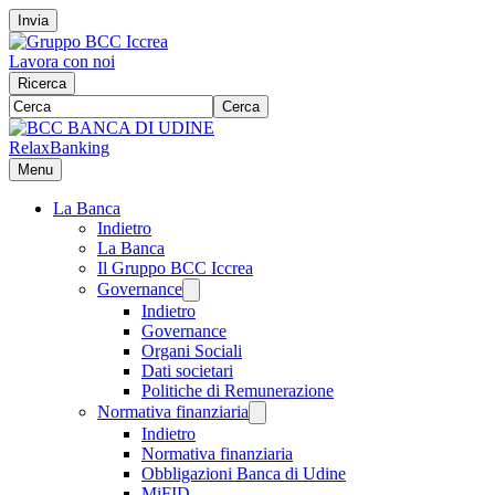
Invia
Lavora con noi
Ricerca
Cerca
RelaxBanking
Menu
La Banca
Indietro
La Banca
Il Gruppo BCC Iccrea
Governance
Indietro
Governance
Organi Sociali
Dati societari
Politiche di Remunerazione
Normativa finanziaria
Indietro
Normativa finanziaria
Obbligazioni Banca di Udine
MiFID