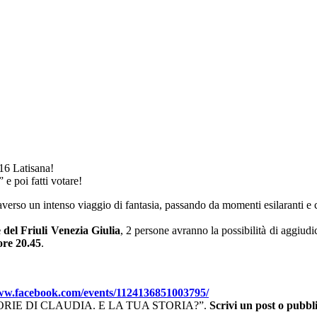
016 Latisana!
poi fatti votare!
rso un intenso viaggio di fantasia, passando da momenti esilaranti e canzo
 del Friuli Venezia Giulia
, 2 persone avranno la possibilità di aggiudic
ore 20.45
.
www.facebook.com/events/1124136851003795/
ema “STORIE DI CLAUDIA. E LA TUA STORIA?”.
Scrivi un post o pubbl