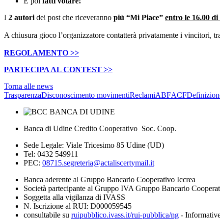
E poi
fatti votare!
I
2 autori
dei post che riceveranno
più “Mi Piace”
entro le 16.00 d
A chiusura gioco l’organizzatore contatterà privatamente i vincitori, t
REGOLAMENTO >>
PARTECIPA AL CONTEST >>
Torna alle news
Trasparenza
Disconoscimento movimenti
Reclami
ABF
ACF
Definizion
Banca di Udine Credito Cooperativo Soc. Coop.
Sede Legale: Viale Tricesimo 85 Udine (UD)
Tel: 0432 549911
PEC:
08715.segreteria@actaliscertymail.it
Banca aderente al Gruppo Bancario Cooperativo Iccrea
Società partecipante al Gruppo IVA Gruppo Bancario Coopera
Soggetta alla vigilanza di IVASS
N. Iscrizione al RUI: D000059545
consultabile su
ruipubblico.ivass.it/rui-pubblica/ng
- Informative