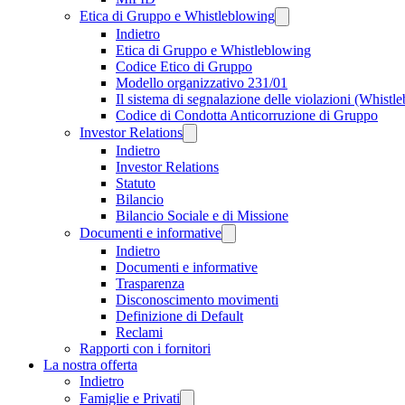
Etica di Gruppo e Whistleblowing
Indietro
Etica di Gruppo e Whistleblowing
Codice Etico di Gruppo
Modello organizzativo 231/01
Il sistema di segnalazione delle violazioni (Whistl
Codice di Condotta Anticorruzione di Gruppo
Investor Relations
Indietro
Investor Relations
Statuto
Bilancio
Bilancio Sociale e di Missione
Documenti e informative
Indietro
Documenti e informative
Trasparenza
Disconoscimento movimenti
Definizione di Default
Reclami
Rapporti con i fornitori
La nostra offerta
Indietro
Famiglie e Privati