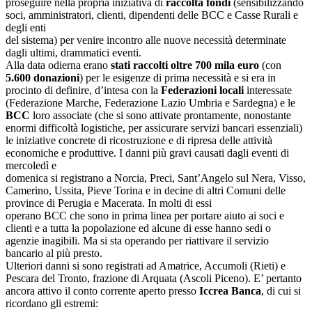
proseguire nella propria iniziativa di
raccolta fondi
(sensibilizzando
soci, amministratori, clienti, dipendenti delle BCC e Casse Rurali e
degli enti
del sistema) per venire incontro alle nuove necessità determinate
dagli ultimi, drammatici eventi.
Alla data odierna erano
stati raccolti oltre 700 mila euro
(con
5.600 donazioni
) per le esigenze di prima necessità e si era in
procinto di definire, d’intesa con la
Federazioni locali
interessate
(Federazione Marche, Federazione Lazio Umbria e Sardegna) e le
BCC
loro associate (che si sono attivate prontamente, nonostante
enormi difficoltà logistiche, per assicurare servizi bancari essenziali)
le iniziative concrete di ricostruzione e di ripresa delle attività
economiche e produttive. I danni più gravi causati dagli eventi di
mercoledì e
domenica si registrano a Norcia, Preci, Sant’Angelo sul Nera, Visso,
Camerino, Ussita, Pieve Torina e in decine di altri Comuni delle
province di Perugia e Macerata. In molti di essi
operano BCC che sono in prima linea per portare aiuto ai soci e
clienti e a tutta la popolazione ed alcune di esse hanno sedi o
agenzie inagibili. Ma si sta operando per riattivare il servizio
bancario al più presto.
Ulteriori danni si sono registrati ad Amatrice, Accumoli (Rieti) e
Pescara del Tronto, frazione di Arquata (Ascoli Piceno). E’ pertanto
ancora attivo il conto corrente aperto presso
Iccrea Banca
, di cui si
ricordano gli estremi: