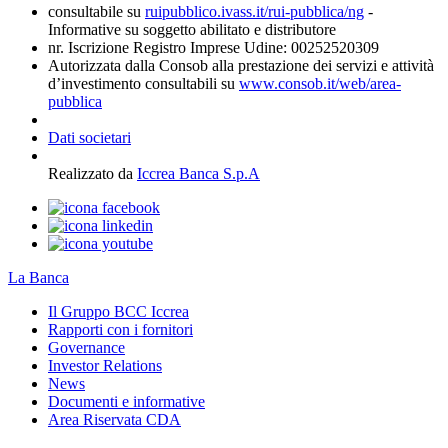
consultabile su
ruipubblico.ivass.it/rui-pubblica/ng
-
Informative su soggetto abilitato e distributore
nr. Iscrizione Registro Imprese Udine: 00252520309
Autorizzata dalla Consob alla prestazione dei servizi e attività
d’investimento consultabili su
www.consob.it/web/area-
pubblica
Dati societari
Realizzato da
Iccrea Banca S.p.A
La Banca
Il Gruppo BCC Iccrea
Rapporti con i fornitori
Governance
Investor Relations
News
Documenti e informative
Area Riservata CDA