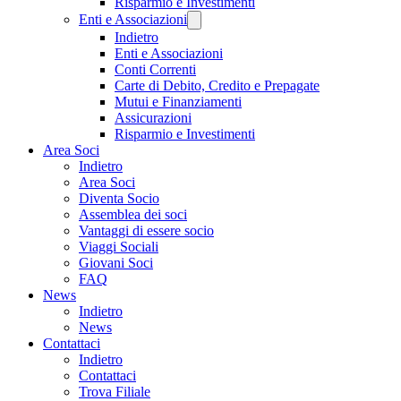
Risparmio e Investimenti
Enti e Associazioni
Indietro
Enti e Associazioni
Conti Correnti
Carte di Debito, Credito e Prepagate
Mutui e Finanziamenti
Assicurazioni
Risparmio e Investimenti
Area Soci
Indietro
Area Soci
Diventa Socio
Assemblea dei soci
Vantaggi di essere socio
Viaggi Sociali
Giovani Soci
FAQ
News
Indietro
News
Contattaci
Indietro
Contattaci
Trova Filiale