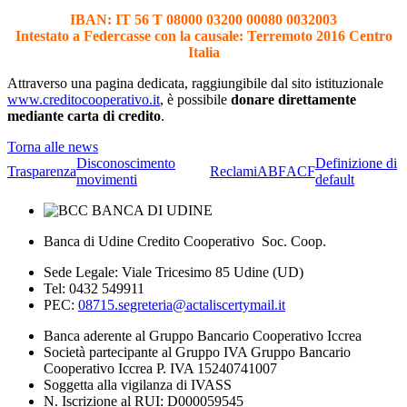
IBAN: IT 56 T 08000 03200 00080 0032003
Intestato a Federcasse con la causale: Terremoto 2016 Centro
Italia
Attraverso una pagina dedicata, raggiungibile dal sito istituzionale
www.creditocooperativo.it
, è possibile
donare direttamente
mediante carta di credito
.
Torna alle news
Disconoscimento
Definizione di
Trasparenza
Reclami
ABF
ACF
movimenti
default
Banca di Udine Credito Cooperativo Soc. Coop.
Sede Legale: Viale Tricesimo 85 Udine (UD)
Tel: 0432 549911
PEC:
08715.segreteria@actaliscertymail.it
Banca aderente al Gruppo Bancario Cooperativo Iccrea
Società partecipante al Gruppo IVA Gruppo Bancario
Cooperativo Iccrea P. IVA 15240741007
Soggetta alla vigilanza di IVASS
N. Iscrizione al RUI: D000059545