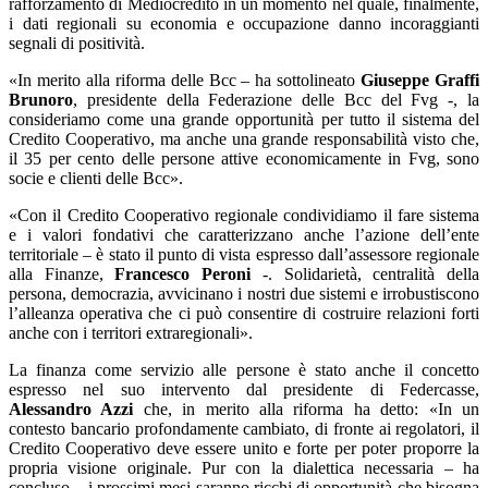
rafforzamento di Mediocredito in un momento nel quale, finalmente,
i dati regionali su economia e occupazione danno incoraggianti
segnali di positività.
«In merito alla riforma delle Bcc – ha sottolineato
Giuseppe Graffi
Brunoro
, presidente della Federazione delle Bcc del Fvg -, la
consideriamo come una grande opportunità per tutto il sistema del
Credito Cooperativo, ma anche una grande responsabilità visto che,
il 35 per cento delle persone attive economicamente in Fvg, sono
socie e clienti delle Bcc».
«Con il Credito Cooperativo regionale condividiamo il fare sistema
e i valori fondativi che caratterizzano anche l’azione dell’ente
territoriale – è stato il punto di vista espresso dall’assessore regionale
alla Finanze,
Francesco Peroni
-. Solidarietà, centralità della
persona, democrazia, avvicinano i nostri due sistemi e irrobustiscono
l’alleanza operativa che ci può consentire di costruire relazioni forti
anche con i territori extraregionali».
La finanza come servizio alle persone è stato anche il concetto
espresso nel suo intervento dal presidente di Federcasse,
Alessandro Azzi
che, in merito alla riforma ha detto: «In un
contesto bancario profondamente cambiato, di fronte ai regolatori, il
Credito Cooperativo deve essere unito e forte per poter proporre la
propria visione originale. Pur con la dialettica necessaria – ha
concluso – i prossimi mesi saranno ricchi di opportunità che bisogna