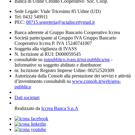
Banca di Udine Credito Cooperativo Soc. Coop.
Sede Legale: Viale Tricesimo 85 Udine (UD)
Tel: 0432 549911
PEC:
08715.segreteria@actaliscertymail.it
Banca aderente al Gruppo Bancario Cooperativo Iccrea
Società partecipante al Gruppo IVA Gruppo Bancario
Cooperativo Iccrea P. IVA 15240741007
Soggetta alla vigilanza di IVASS
N. Iscrizione al RUI: D000059545
consultabile su
ruipubblico.ivass.it/rui-pubblica/ng
-
Informative su soggetto abilitato e distributore
nr. Iscrizione Registro Imprese Udine: 00252520309
Autorizzata dalla Consob alla prestazione dei servizi e attività
d’investimento consultabili su
www.consob.it/web/area-
pubblica
Dati societari
Realizzato da
Iccrea Banca S.p.A