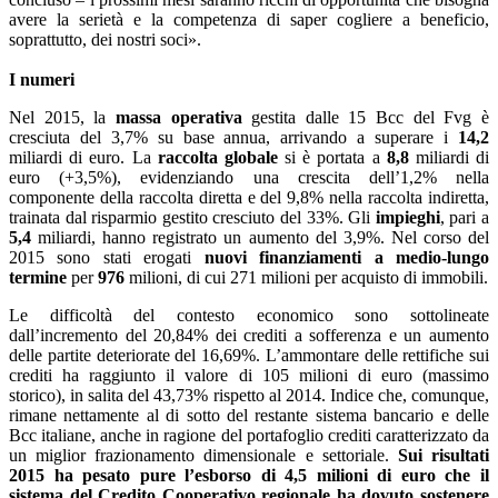
avere la serietà e la competenza di saper cogliere a beneficio,
soprattutto, dei nostri soci».
I numeri
Nel 2015, la
massa operativa
gestita dalle 15 Bcc del Fvg è
cresciuta del 3,7% su base annua, arrivando a superare i
14,2
miliardi di euro. La
raccolta globale
si è portata a
8,8
miliardi di
euro (+3,5%), evidenziando una crescita dell’1,2% nella
componente della raccolta diretta e del 9,8% nella raccolta indiretta,
trainata dal risparmio gestito cresciuto del 33%. Gli
impieghi
, pari a
5,4
miliardi, hanno registrato un aumento del 3,9%. Nel corso del
2015 sono stati erogati
nuovi finanziamenti a medio-lungo
termine
per
976
milioni, di cui 271 milioni per acquisto di immobili.
Le difficoltà del contesto economico sono sottolineate
dall’incremento del 20,84% dei crediti a sofferenza e un aumento
delle partite deteriorate del 16,69%. L’ammontare delle rettifiche sui
crediti ha raggiunto il valore di 105 milioni di euro (massimo
storico), in salita del 43,73% rispetto al 2014. Indice che, comunque,
rimane nettamente al di sotto del restante sistema bancario e delle
Bcc italiane, anche in ragione del portafoglio crediti caratterizzato da
un miglior frazionamento dimensionale e settoriale.
Sui risultati
2015 ha pesato pure l’esborso di 4,5 milioni di euro che il
sistema del Credito Cooperativo regionale ha dovuto sostenere