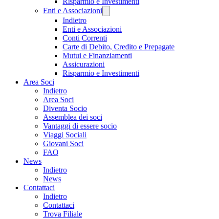
Risparmio e Investimenti
Enti e Associazioni
Indietro
Enti e Associazioni
Conti Correnti
Carte di Debito, Credito e Prepagate
Mutui e Finanziamenti
Assicurazioni
Risparmio e Investimenti
Area Soci
Indietro
Area Soci
Diventa Socio
Assemblea dei soci
Vantaggi di essere socio
Viaggi Sociali
Giovani Soci
FAQ
News
Indietro
News
Contattaci
Indietro
Contattaci
Trova Filiale