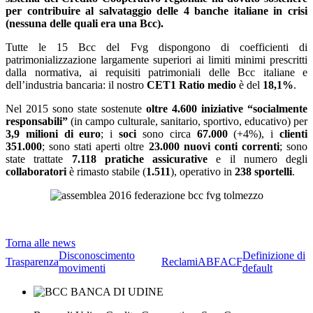
per contribuire al salvataggio delle 4 banche italiane in crisi
(nessuna delle quali era una Bcc).
Tutte le 15 Bcc del Fvg dispongono di coefficienti di
patrimonializzazione largamente superiori ai limiti minimi prescritti
dalla normativa, ai requisiti patrimoniali delle Bcc italiane e
dell’industria bancaria: il nostro
CET1 Ratio medio
è del
18,1%
.
Nel 2015 sono state sostenute
oltre 4.600 iniziative “socialmente
responsabili”
(in campo culturale, sanitario, sportivo, educativo) per
3,9 milioni di euro
; i
soci
sono circa
67.000
(+4%), i
clienti
351.000
; sono stati aperti oltre
23.000 nuovi conti correnti
; sono
state trattate
7.118 pratiche assicurative
e il numero degli
collaboratori
è rimasto stabile (
1.511
), operativo in
238 sportelli
.
Torna alle news
Disconoscimento
Definizione di
Trasparenza
Reclami
ABF
ACF
movimenti
default