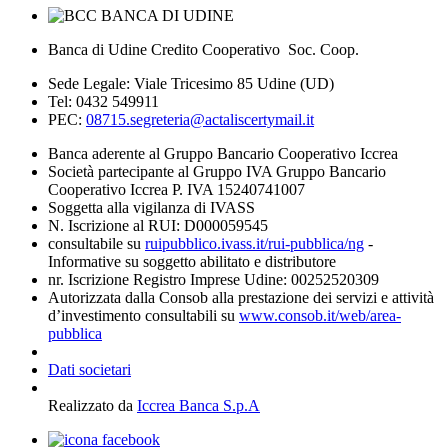
Banca di Udine Credito Cooperativo Soc. Coop.
Sede Legale: Viale Tricesimo 85 Udine (UD)
Tel: 0432 549911
PEC:
08715.segreteria@actaliscertymail.it
Banca aderente al Gruppo Bancario Cooperativo Iccrea
Società partecipante al Gruppo IVA Gruppo Bancario
Cooperativo Iccrea P. IVA 15240741007
Soggetta alla vigilanza di IVASS
N. Iscrizione al RUI: D000059545
consultabile su
ruipubblico.ivass.it/rui-pubblica/ng
-
Informative su soggetto abilitato e distributore
nr. Iscrizione Registro Imprese Udine: 00252520309
Autorizzata dalla Consob alla prestazione dei servizi e attività
d’investimento consultabili su
www.consob.it/web/area-
pubblica
Dati societari
Realizzato da
Iccrea Banca S.p.A