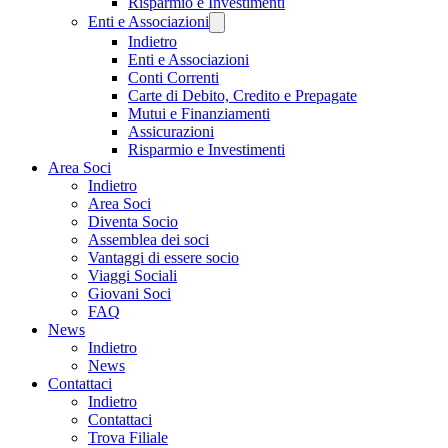
Risparmio e Investimenti
Enti e Associazioni
Indietro
Enti e Associazioni
Conti Correnti
Carte di Debito, Credito e Prepagate
Mutui e Finanziamenti
Assicurazioni
Risparmio e Investimenti
Area Soci
Indietro
Area Soci
Diventa Socio
Assemblea dei soci
Vantaggi di essere socio
Viaggi Sociali
Giovani Soci
FAQ
News
Indietro
News
Contattaci
Indietro
Contattaci
Trova Filiale