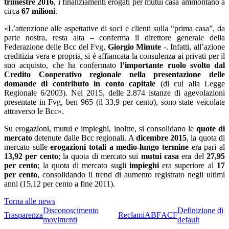
trimestre 2016
, i finanziamenti erogati per mutui casa ammontano a
circa
67 milioni
.
«L’attenzione alle aspettative di soci e clienti sulla “prima casa”, da
parte nostra, resta alta – conferma il direttore generale della
Federazione delle Bcc del Fvg,
Giorgio Minute
-. Infatti, all’azione
creditizia vera e propria, si è affiancata la consulenza ai privati per il
suo acquisto, che ha confermato
l’importante ruolo svolto dal
Credito Cooperativo regionale nella presentazione delle
domande di contributo in conto capitale
(di cui alla Legge
Regionale 6/2003). Nel 2015, delle 2.874 istanze di agevolazioni
presentate in Fvg, ben 965 (il 33,9 per cento), sono state veicolate
attraverso le Bcc».
Su erogazioni, mutui e impieghi, inoltre, si consolidano le
quote di
mercato
detenute dalle Bcc regionali. A
dicembre 2015
, la quota di
mercato sulle
erogazioni totali a medio-lungo termine
era pari al
13,92 per cento
; la quota di mercato sui
mutui casa
era del
27,95
per cento
; la quota di mercato sugli
impieghi
era superiore al
17
per cento
, consolidando il trend di aumento registrato negli ultimi
anni (15,12 per cento a fine 2011).
Torna alle news
Disconoscimento
Definizione di
Trasparenza
Reclami
ABF
ACF
movimenti
default