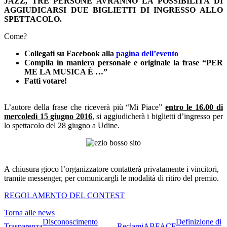
JAZZ, TRE PERSONE AVRANNO LA POSSIBILITÀ DI
AGGIUDICARSI DUE BIGLIETTI DI INGRESSO ALLO
SPETTACOLO.
Come?
Collegati su Facebook alla
pagina dell’evento
Compila in maniera personale e originale la frase “PER
ME LA MUSICA È …”
Fatti votare!
L’autore della frase che riceverà più “Mi Piace”
entro le 16.00 di
mercoledì 15 giugno 2016
, si aggiudicherà i biglietti d’ingresso per
lo spettacolo del 28 giugno a Udine.
A chiusura gioco l’organizzatore contatterà privatamente i vincitori,
tramite messenger, per comunicargli le modalità di ritiro del premio.
REGOLAMENTO DEL CONTEST
Torna alle news
Disconoscimento
Definizione di
Trasparenza
Reclami
ABF
ACF