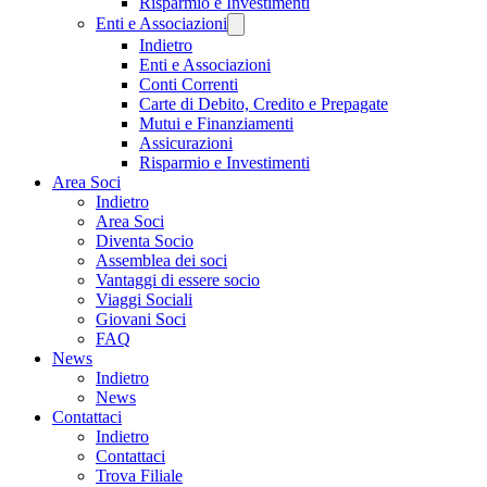
Risparmio e Investimenti
Enti e Associazioni
Indietro
Enti e Associazioni
Conti Correnti
Carte di Debito, Credito e Prepagate
Mutui e Finanziamenti
Assicurazioni
Risparmio e Investimenti
Area Soci
Indietro
Area Soci
Diventa Socio
Assemblea dei soci
Vantaggi di essere socio
Viaggi Sociali
Giovani Soci
FAQ
News
Indietro
News
Contattaci
Indietro
Contattaci
Trova Filiale