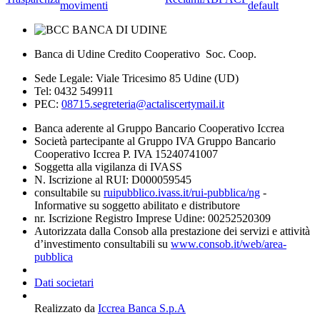
movimenti
default
Banca di Udine Credito Cooperativo Soc. Coop.
Sede Legale: Viale Tricesimo 85 Udine (UD)
Tel: 0432 549911
PEC:
08715.segreteria@actaliscertymail.it
Banca aderente al Gruppo Bancario Cooperativo Iccrea
Società partecipante al Gruppo IVA Gruppo Bancario
Cooperativo Iccrea P. IVA 15240741007
Soggetta alla vigilanza di IVASS
N. Iscrizione al RUI: D000059545
consultabile su
ruipubblico.ivass.it/rui-pubblica/ng
-
Informative su soggetto abilitato e distributore
nr. Iscrizione Registro Imprese Udine: 00252520309
Autorizzata dalla Consob alla prestazione dei servizi e attività
d’investimento consultabili su
www.consob.it/web/area-
pubblica
Dati societari
Realizzato da
Iccrea Banca S.p.A