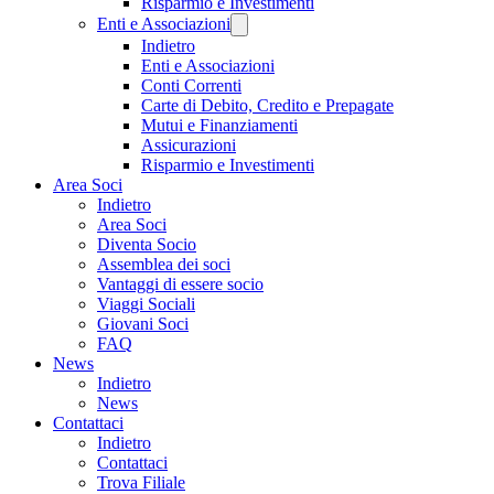
Risparmio e Investimenti
Enti e Associazioni
Indietro
Enti e Associazioni
Conti Correnti
Carte di Debito, Credito e Prepagate
Mutui e Finanziamenti
Assicurazioni
Risparmio e Investimenti
Area Soci
Indietro
Area Soci
Diventa Socio
Assemblea dei soci
Vantaggi di essere socio
Viaggi Sociali
Giovani Soci
FAQ
News
Indietro
News
Contattaci
Indietro
Contattaci
Trova Filiale