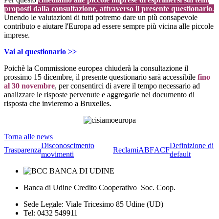
proposti dalla consultazione, attraverso il presente questionario
.
Unendo le valutazioni di tutti potremo dare un più consapevole
contributo e aiutare l'Europa ad essere sempre più vicina alle piccole
imprese.
Vai al questionario >>
Poichè la Commissione europea chiuderà la consultazione il
prossimo 15 dicembre, il presente questionario sarà accessibile
fino
al 30 novembre
, per consentirci di avere il tempo necessario ad
analizzare le risposte pervenute e aggregarle nel documento di
risposta che invieremo a Bruxelles.
Torna alle news
Disconoscimento
Definizione di
Trasparenza
Reclami
ABF
ACF
movimenti
default
Banca di Udine Credito Cooperativo Soc. Coop.
Sede Legale: Viale Tricesimo 85 Udine (UD)
Tel: 0432 549911