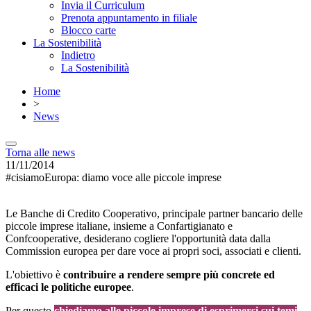
Invia il Curriculum
Prenota appuntamento in filiale
Blocco carte
La Sostenibilità
Indietro
La Sostenibilità
Home
>
News
Torna alle news
11/11/2014
#cisiamoEuropa: diamo voce alle piccole imprese
Le Banche di Credito Cooperativo, principale partner bancario delle
piccole imprese italiane, insieme a Confartigianato e
Confcooperative, desiderano cogliere l'opportunità data dalla
Commission europea per dare voce ai propri soci, associati e clienti.
L'obiettivo è
contribuire a rendere sempre più concrete ed
efficaci le politiche europee
.
Per questo
chiediamo alle piccole imprese di esprimersi sui temi