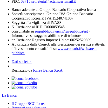
PEC:
08715.segreteria@actaliscertymail.it
Banca aderente al Gruppo Bancario Cooperativo Iccrea
Società partecipante al Gruppo IVA Gruppo Bancario
Cooperativo Iccrea P. IVA 15240741007
Soggetta alla vigilanza di IVASS
N. Iscrizione al RUI: D000059545
consultabile su
ruipubblico.ivass.it/rui-pubblica/ng
-
Informative su soggetto abilitato e distributore
nr. Iscrizione Registro Imprese Udine: 00252520309
Autorizzata dalla Consob alla prestazione dei servizi e attività
d’investimento consultabili su
www.consob.it/web/area-
pubblica
Dati societari
Realizzato da
Iccrea Banca S.p.A
La Banca
Il Gruppo BCC Iccrea
Rapporti con i fornitori