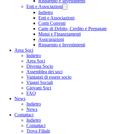
Risparmio e Investimenti
Enti e Associazioni
Indietro
Enti e Associazioni
Conti Correnti
Carte di Debito, Credito e Prepagate
Mutui e Finanziamenti
Assicurazioni
Risparmio e Investimenti
Area Soci
Indietro
Area Soci
Diventa Socio
Assemblea dei soci
Vantaggi di essere socio
Viaggi Sociali
Giovani Soci
FAQ
News
Indietro
News
Contattaci
Indietro
Contattaci
Trova Filiale