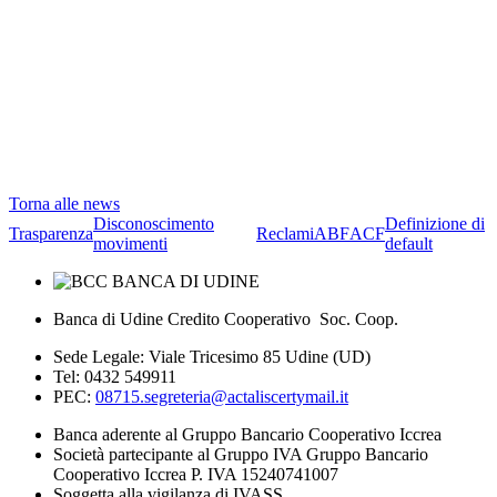
Torna alle news
Disconoscimento
Definizione di
Trasparenza
Reclami
ABF
ACF
movimenti
default
Banca di Udine Credito Cooperativo Soc. Coop.
Sede Legale: Viale Tricesimo 85 Udine (UD)
Tel: 0432 549911
PEC:
08715.segreteria@actaliscertymail.it
Banca aderente al Gruppo Bancario Cooperativo Iccrea
Società partecipante al Gruppo IVA Gruppo Bancario
Cooperativo Iccrea P. IVA 15240741007
Soggetta alla vigilanza di IVASS